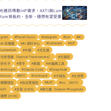
I光通訊帶動InP需求，AXTI與Lum
ntum簽長約，全新、穩懋有望受惠
#gram
#Parvel Durov
#telegram
#ton
#AI
#Coherent
#InP
#AI 供應鏈
#AI 資料中心
#Lumentum
#中國
#光互連
#光收發器（Optical Transceivers）
#光通訊
#矽光子
#禁令
#美國
#AI編碼工具
#Anthropic
#Claude Code
#DeepSeek
bitcoin
#BTC
#Coldcard
#冷錢包
#比特幣
#AXT
#硬體錢包
#自託管錢包
#Inc.（AXTI）
#InP）
#全新 (2455)
#磷化銦（Indium Phosphide
#穩懋 (3105)