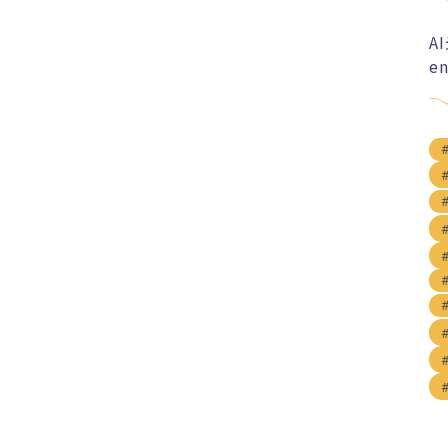
A
e
#