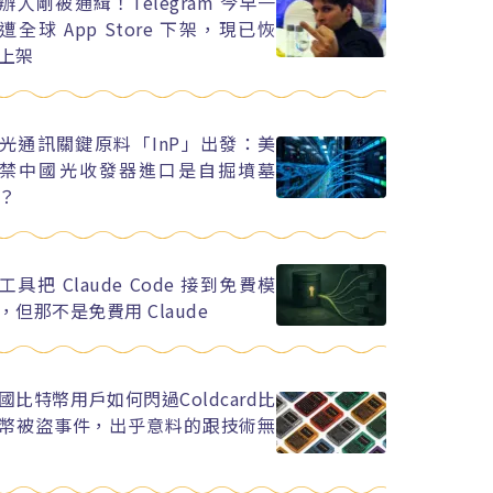
辦人剛被通緝！Telegram 今早一
遭全球 App Store 下架，現已恢
上架
光通訊關鍵原料「InP」出發：美
禁中國光收發器進口是自掘墳墓
？
工具把 Claude Code 接到免費模
，但那不是免費用 Claude
國比特幣用戶如何閃過Coldcard比
幣被盜事件，出乎意料的跟技術無