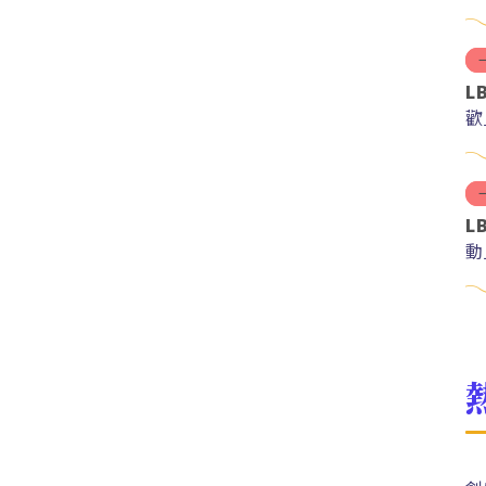
L
歡
L
動