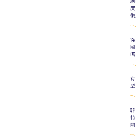
創
度
復
從
國
嗎
有
型
韓
特
關