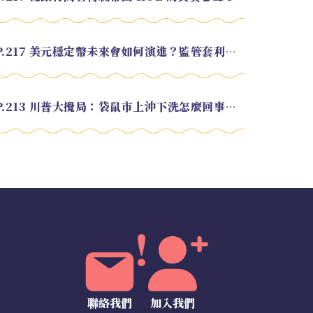
EP.217 美元穩定幣未來會如何演進？監管套利終將收斂？feat. 研究員 余哲安
EP.213 川普大攪局：袋鼠市上沖下洗怎麼回事？feat. Alvin
聯絡我們
加入我們