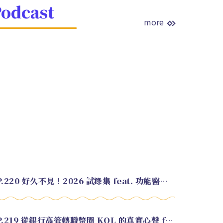
odcast
more
EP.220 好久不見！2026 試錄集 feat. 功能醫學營養師 美寶
EP.219 從銀行高管轉職幣圈 KOL 的真實心聲 feat.龜大