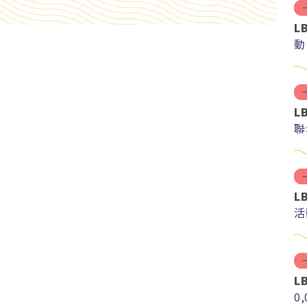
L
動
L
聯
L
活
L
0