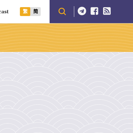
cast
繁
简