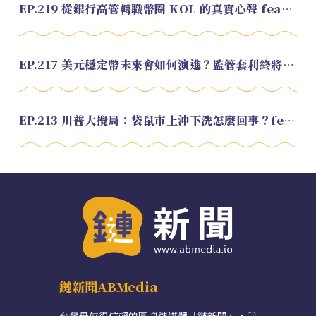
EP.219 從銀行高管轉職幣圈 KOL 的真實心聲 feat.龜大
EP.217 美元穩定幣未來會如何演進？監管套利終將收斂？feat. 研究員 余哲安
EP.213 川普大攪局：袋鼠市上沖下洗怎麼回事？feat. Alvin
鏈新聞ABMedia