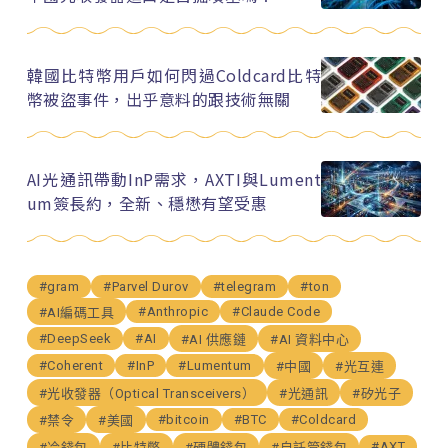
韓國比特幣用戶如何閃過Coldcard比特
幣被盜事件，出乎意料的跟技術無關
AI光通訊帶動InP需求，AXTI與Lument
um簽長約，全新、穩懋有望受惠
#gram
#Parvel Durov
#telegram
#ton
#Anthropic
#Claude Code
#AI編碼工具
#DeepSeek
#AI
#AI 供應鏈
#AI 資料中心
#Coherent
#InP
#Lumentum
#中國
#光互連
#光收發器（Optical Transceivers）
#光通訊
#矽光子
#bitcoin
#BTC
#Coldcard
#禁令
#美國
#AXT
#冷錢包
#比特幣
#硬體錢包
#自託管錢包