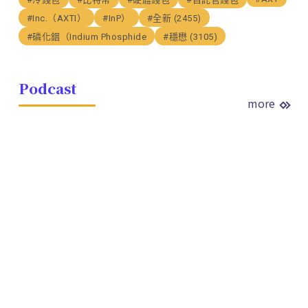
#Inc.（AXTI）
#InP）
#全新 (2455)
#磷化銦（Indium Phosphide
#穩懋 (3105)
Podcast
more