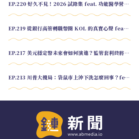
EP.220 好久不見！2026 試錄集 feat. 功能醫學營養師 美寶
EP.219 從銀行高管轉職幣圈 KOL 的真實心聲 feat.龜大
EP.217 美元穩定幣未來會如何演進？監管套利終將收斂？feat. 研究員 余哲安
EP.213 川普大攪局：袋鼠市上沖下洗怎麼回事？feat. Alvin