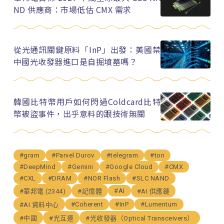
ND 供應商：市場低估 CMX 需求
從光通訊關鍵原料「InP」出發：美國禁
中國光收發器進口是自掘墳墓嗎？
韓國比特幣用戶如何閃過Coldcard比特
幣被盜事件，出乎意料的跟技術無關
#gram
#Parvel Durov
#telegram
#ton
#DeepMind
#Gemini
#Google Cloud
#CMX
#CXL
#DRAM
#NOR Flash
#SLC NAND
#AI
#華邦電 (2344)
#記憶體
#AI 供應鏈
#Coherent
#InP
#Lumentum
#AI 資料中心
#中國
#光互連
#光收發器（Optical Transceivers）