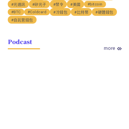
#bitcoin
#光通訊
#矽光子
#禁令
#美國
#BTC
#Coldcard
#冷錢包
#比特幣
#硬體錢包
#自託管錢包
Podcast
more