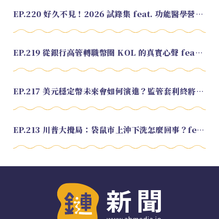
EP.220 好久不見！2026 試錄集 feat. 功能醫學營養師 美寶
EP.219 從銀行高管轉職幣圈 KOL 的真實心聲 feat.龜大
EP.217 美元穩定幣未來會如何演進？監管套利終將收斂？feat. 研究員 余哲安
EP.213 川普大攪局：袋鼠市上沖下洗怎麼回事？feat. Alvin