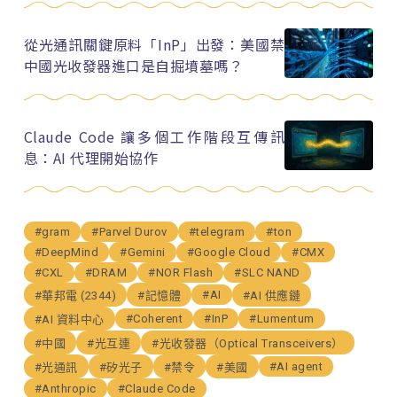
從光通訊關鍵原料「InP」出發：美國禁
中國光收發器進口是自掘墳墓嗎？
Claude Code 讓多個工作階段互傳訊
息：AI 代理開始協作
#gram
#Parvel Durov
#telegram
#ton
#DeepMind
#Gemini
#Google Cloud
#CMX
#CXL
#DRAM
#NOR Flash
#SLC NAND
#AI
#華邦電 (2344)
#記憶體
#AI 供應鏈
#Coherent
#InP
#Lumentum
#AI 資料中心
#中國
#光互連
#光收發器（Optical Transceivers）
#AI agent
#光通訊
#矽光子
#禁令
#美國
#Anthropic
#Claude Code