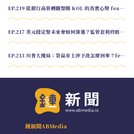
EP.219 從銀行高管轉職幣圈 KOL 的真實心聲 feat.龜大
EP.217 美元穩定幣未來會如何演進？監管套利終將收斂？feat. 研究員 余哲安
EP.213 川普大攪局：袋鼠市上沖下洗怎麼回事？feat. Alvin
鏈新聞ABMedia