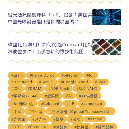
從光通訊關鍵原料「InP」出發：美國禁
中國光收發器進口是自掘墳墓嗎？
韓國比特幣用戶如何閃過Coldcard比特
幣被盜事件，出乎意料的跟技術無關
#gram
#Parvel Durov
#telegram
#ton
#DeepMind
#Gemini
#Google Cloud
#CMX
#CXL
#DRAM
#NOR Flash
#SLC NAND
#AI
#華邦電 (2344)
#記憶體
#AI 供應鏈
#Coherent
#InP
#Lumentum
#AI 資料中心
#中國
#光互連
#光收發器（Optical Transceivers）
#bitcoin
#光通訊
#矽光子
#禁令
#美國
#BTC
#Coldcard
#冷錢包
#比特幣
#硬體錢包