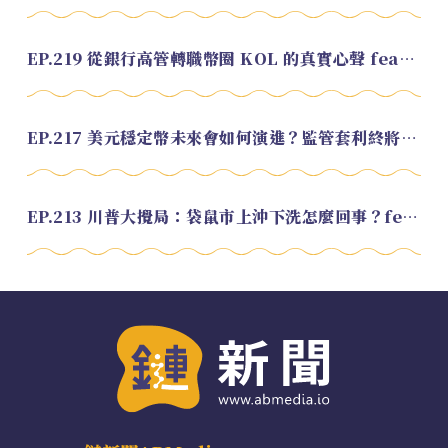
EP.219 從銀行高管轉職幣圈 KOL 的真實心聲 feat.龜大
EP.217 美元穩定幣未來會如何演進？監管套利終將收斂？feat. 研究員 余哲安
EP.213 川普大攪局：袋鼠市上沖下洗怎麼回事？feat. Alvin