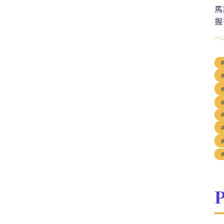
馬
握
P