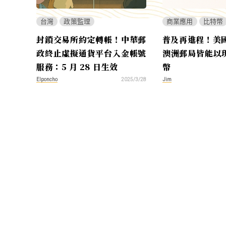
台灣
政策監理
商業應用
比特幣
封鎖交易所約定轉帳！中華郵
普及再進程！美國
政終止虛擬通貨平台入金帳號
澳洲郵局皆能以
服務：5 月 28 日生效
幣
Elponcho
Jim
2025/3/28