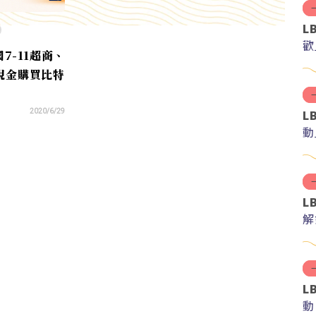
L
歡
7-11超商、
現金購買比特
L
2020/6/29
動
L
解
紅
L
動