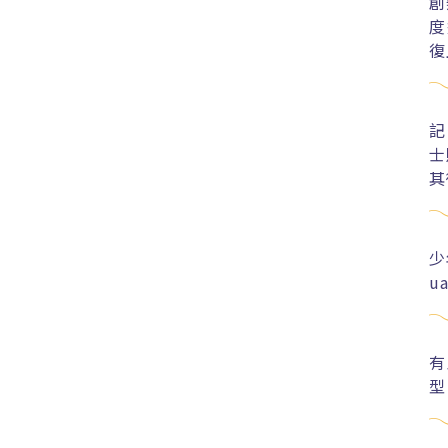
創
度
復
記
士
其
少
u
有
型