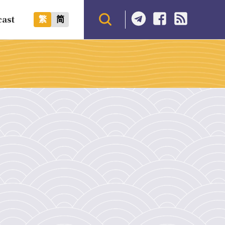
cast
繁
简