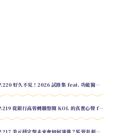
EP.220 好久不見！2026 試錄集 feat. 功能醫學營養師 美寶
EP.219 從銀行高管轉職幣圈 KOL 的真實心聲 feat.龜大
EP.217 美元穩定幣未來會如何演進？監管套利終將收斂？feat. 研究員 余哲安