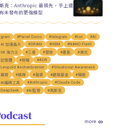
斯克：Anthropic 最領先，手上還
有未發布的更強模型
#gram
#Parvel Durov
#telegram
#ton
#AI
#DRAM
#HBM
#NAND Flash
#AI 加速晶片
#SK 海力士
#三星
#營收
#產能
#美光
#ADR
#記憶體
#財報
#Leopold Aschenbrenner
#Situational Awareness
#募資
#槓桿
#融資
#避險基金
#韓股
#Anthropic
#Claude Code
#AI編碼工具
#DeepSeek
#AI監管
#馬斯克
odcast
more