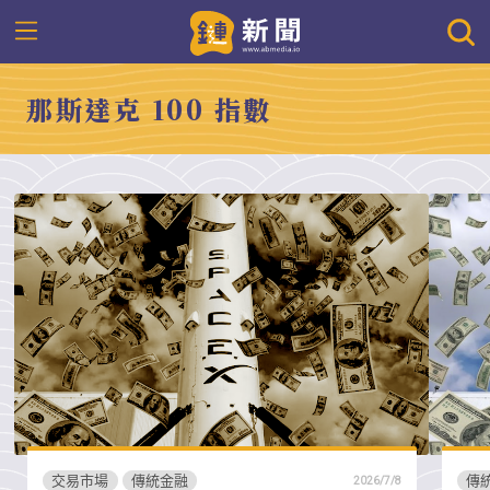
那斯達克 100 指數
交易市場
傳統金融
傳
2026/7/8