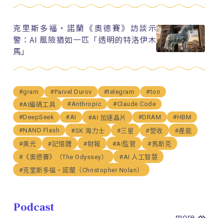
克里斯多福・諾蘭《奧德賽》訪談示
警：AI 風險猶如一匹「透明的特洛伊木
馬」
#gram
#Parvel Durov
#telegram
#ton
#Anthropic
#Claude Code
#AI編碼工具
#DeepSeek
#AI
#DRAM
#HBM
#AI 加速晶片
#NAND Flash
#SK 海力士
#三星
#營收
#產能
#美光
#記憶體
#財報
#AI監管
#馬斯克
#《奧德賽》（The Odyssey）
#AI 人工智慧
#克里斯多福・諾蘭（Christopher Nolan）
Podcast
more