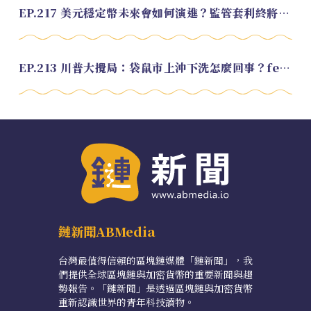
EP.217 美元穩定幣未來會如何演進？監管套利終將收斂？feat. 研究員 余哲安
EP.213 川普大攪局：袋鼠市上沖下洗怎麼回事？feat. Alvin
鏈新聞ABMedia
台灣最值得信賴的區塊鏈媒體「鏈新聞」，我
們提供全球區塊鏈與加密貨幣的重要新聞與趨
勢報告。「鏈新聞」是透過區塊鏈與加密貨幣
重新認識世界的青年科技讀物。