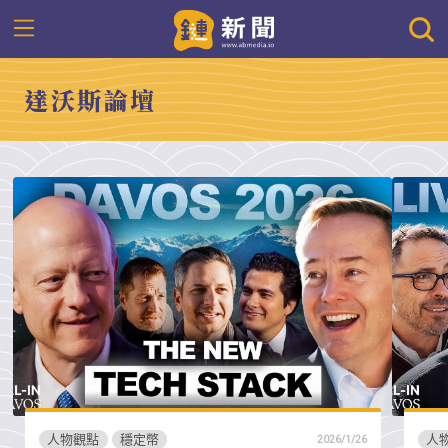
達沃斯論壇
人物觀點
穩定幣
人
2026/1/26