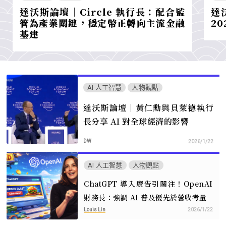
達沃斯論壇｜Circle 執行長：配合監
達
管為產業關鍵，穩定幣正轉向主流金融
2
基建
AI 人工智慧
人物觀點
達沃斯論壇｜黃仁勳與貝萊德執行
長分享 AI 對全球經濟的影響
DW
2026/1/22
AI 人工智慧
人物觀點
ChatGPT 導入廣告引關注！OpenAI
財務長：強調 AI 普及優先於營收考量
Louis Lin
2026/1/22