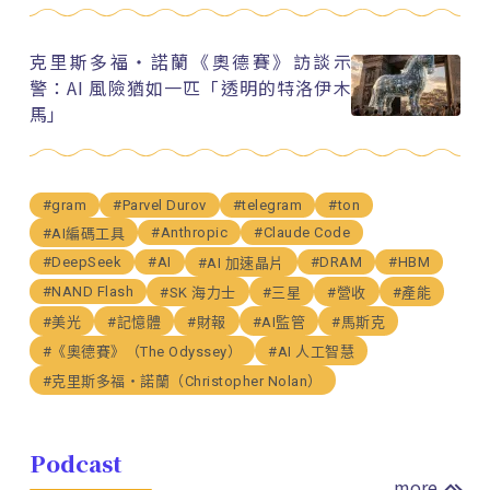
克里斯多福・諾蘭《奧德賽》訪談示
警：AI 風險猶如一匹「透明的特洛伊木
馬」
#gram
#Parvel Durov
#telegram
#ton
#Anthropic
#Claude Code
#AI編碼工具
#DeepSeek
#AI
#DRAM
#HBM
#AI 加速晶片
#NAND Flash
#SK 海力士
#三星
#營收
#產能
#美光
#記憶體
#財報
#AI監管
#馬斯克
#《奧德賽》（The Odyssey）
#AI 人工智慧
#克里斯多福・諾蘭（Christopher Nolan）
Podcast
more