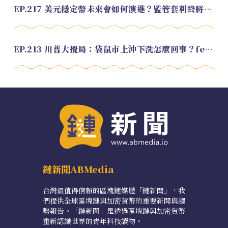
EP.217 美元穩定幣未來會如何演進？監管套利終將收斂？feat. 研究員 余哲安
EP.213 川普大攪局：袋鼠市上沖下洗怎麼回事？feat. Alvin
鏈新聞ABMedia
台灣最值得信賴的區塊鏈媒體「鏈新聞」，我
們提供全球區塊鏈與加密貨幣的重要新聞與趨
勢報告。「鏈新聞」是透過區塊鏈與加密貨幣
重新認識世界的青年科技讀物。