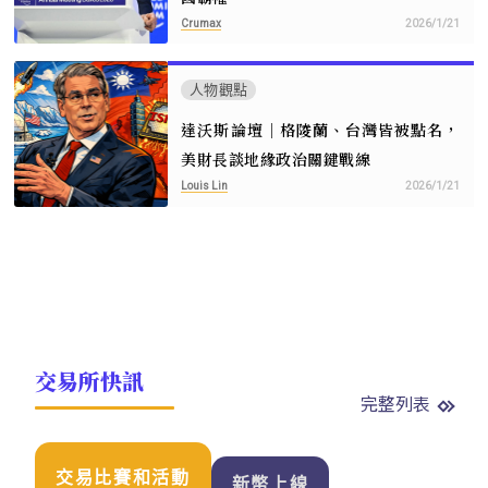
Crumax
2026/1/21
人物觀點
達沃斯論壇｜格陵蘭、台灣皆被點名，
美財長談地緣政治關鍵戰線
Louis Lin
2026/1/21
交易所快訊
完整列表
交易比賽和活動
新幣上線