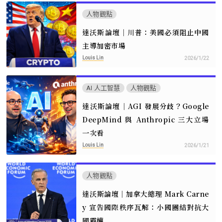
人物觀點
達沃斯論壇｜川普：美國必須阻止中國
主導加密市場
Louis Lin
2026/1/22
AI 人工智慧
人物觀點
達沃斯論壇｜AGI 發展分歧？Google
DeepMind 與 Anthropic 三大立場
一次看
Louis Lin
2026/1/21
人物觀點
達沃斯論壇｜加拿大總理 Mark Carne
y 宣告國際秩序瓦解：小國團結對抗大
國霸權