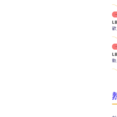
L
歡
L
動