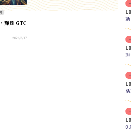
L
融
動
，輝達 GTC
漲
2026/3/17
L
聯
L
活
L
0