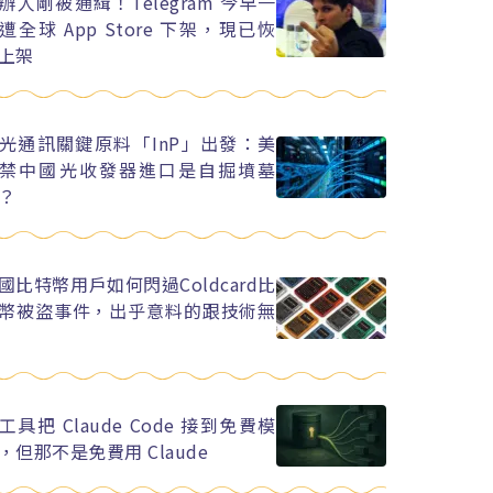
辦人剛被通緝！Telegram 今早一
遭全球 App Store 下架，現已恢
上架
光通訊關鍵原料「InP」出發：美
禁中國光收發器進口是自掘墳墓
？
國比特幣用戶如何閃過Coldcard比
幣被盜事件，出乎意料的跟技術無
工具把 Claude Code 接到免費模
，但那不是免費用 Claude