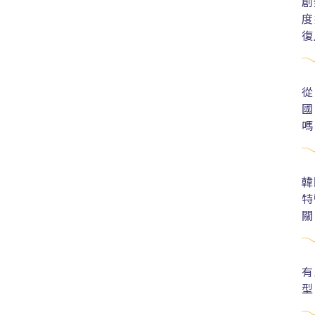
創
度
復
從
國
嗎
韓
特
關
有
型