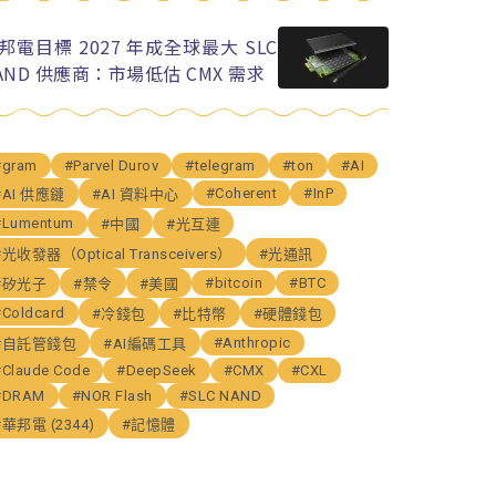
邦電目標 2027 年成全球最大 SLC
AND 供應商：市場低估 CMX 需求
#gram
#Parvel Durov
#telegram
#ton
#AI
#Coherent
#InP
#AI 供應鏈
#AI 資料中心
#Lumentum
#中國
#光互連
#光收發器（Optical Transceivers）
#光通訊
#bitcoin
#BTC
#矽光子
#禁令
#美國
#Coldcard
#冷錢包
#比特幣
#硬體錢包
#Anthropic
#自託管錢包
#AI編碼工具
#Claude Code
#DeepSeek
#CMX
#CXL
#DRAM
#NOR Flash
#SLC NAND
#華邦電 (2344)
#記憶體