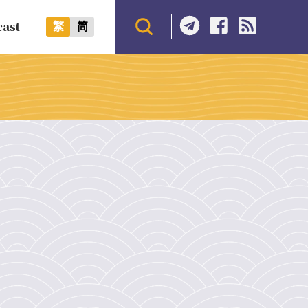
cast
繁
简