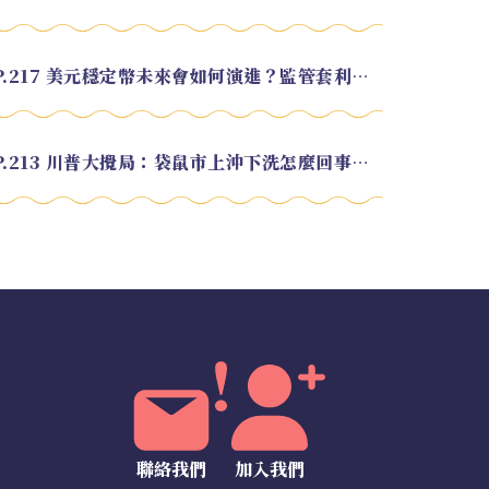
EP.217 美元穩定幣未來會如何演進？監管套利終將收斂？feat. 研究員 余哲安
EP.213 川普大攪局：袋鼠市上沖下洗怎麼回事？feat. Alvin
聯絡我們
加入我們