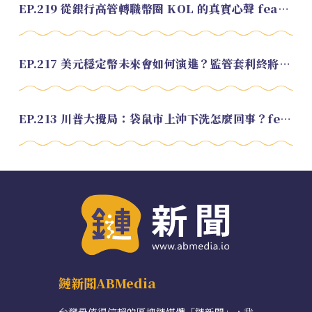
EP.219 從銀行高管轉職幣圈 KOL 的真實心聲 feat.龜大
EP.217 美元穩定幣未來會如何演進？監管套利終將收斂？feat. 研究員 余哲安
EP.213 川普大攪局：袋鼠市上沖下洗怎麼回事？feat. Alvin
鏈新聞ABMedia