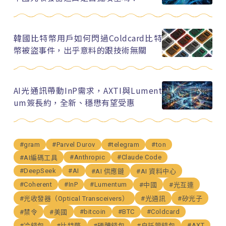
韓國比特幣用戶如何閃過Coldcard比特
幣被盜事件，出乎意料的跟技術無關
AI光通訊帶動InP需求，AXTI與Lument
um簽長約，全新、穩懋有望受惠
#gram
#Parvel Durov
#telegram
#ton
#Anthropic
#Claude Code
#AI編碼工具
#DeepSeek
#AI
#AI 供應鏈
#AI 資料中心
#Coherent
#InP
#Lumentum
#中國
#光互連
#光收發器（Optical Transceivers）
#光通訊
#矽光子
#bitcoin
#BTC
#Coldcard
#禁令
#美國
#AXT
#冷錢包
#比特幣
#硬體錢包
#自託管錢包