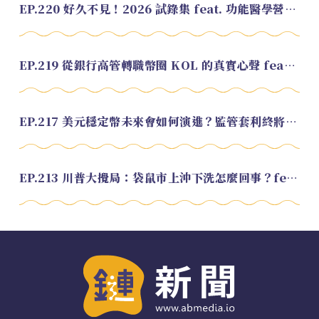
EP.220 好久不見！2026 試錄集 feat. 功能醫學營養師 美寶
EP.219 從銀行高管轉職幣圈 KOL 的真實心聲 feat.龜大
EP.217 美元穩定幣未來會如何演進？監管套利終將收斂？feat. 研究員 余哲安
EP.213 川普大攪局：袋鼠市上沖下洗怎麼回事？feat. Alvin