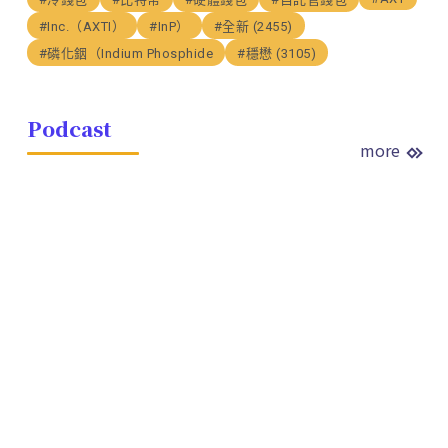
#Inc.（AXTI）
#InP）
#全新 (2455)
#磷化銦（Indium Phosphide
#穩懋 (3105)
Podcast
more