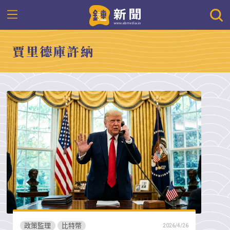
賈里德庫許納
政策監理
比特幣
2026/4/26