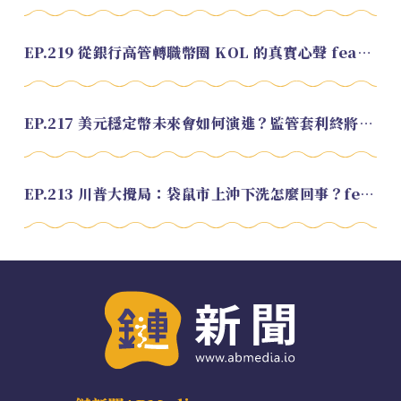
EP.219 從銀行高管轉職幣圈 KOL 的真實心聲 feat.龜大
EP.217 美元穩定幣未來會如何演進？監管套利終將收斂？feat. 研究員 余哲安
EP.213 川普大攪局：袋鼠市上沖下洗怎麼回事？feat. Alvin