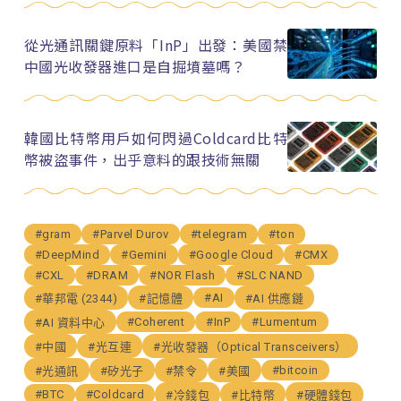
從光通訊關鍵原料「InP」出發：美國禁
中國光收發器進口是自掘墳墓嗎？
韓國比特幣用戶如何閃過Coldcard比特
幣被盜事件，出乎意料的跟技術無關
#gram
#Parvel Durov
#telegram
#ton
#DeepMind
#Gemini
#Google Cloud
#CMX
#CXL
#DRAM
#NOR Flash
#SLC NAND
#AI
#華邦電 (2344)
#記憶體
#AI 供應鏈
#Coherent
#InP
#Lumentum
#AI 資料中心
#中國
#光互連
#光收發器（Optical Transceivers）
#bitcoin
#光通訊
#矽光子
#禁令
#美國
#BTC
#Coldcard
#冷錢包
#比特幣
#硬體錢包