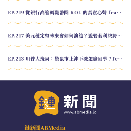
EP.219 從銀行高管轉職幣圈 KOL 的真實心聲 feat.龜大
EP.217 美元穩定幣未來會如何演進？監管套利終將收斂？feat. 研究員 余哲安
EP.213 川普大攪局：袋鼠市上沖下洗怎麼回事？feat. Alvin
鏈新聞ABMedia