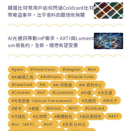
韓國比特幣用戶如何閃過Coldcard比特
幣被盜事件，出乎意料的跟技術無關
AI光通訊帶動InP需求，AXTI與Lument
um簽長約，全新、穩懋有望受惠
#gram
#Parvel Durov
#telegram
#ton
#Anthropic
#Claude Code
#AI編碼工具
#DeepSeek
#AI
#AI 供應鏈
#AI 資料中心
#Coherent
#InP
#Lumentum
#中國
#光互連
#光收發器（Optical Transceivers）
#光通訊
#矽光子
#bitcoin
#BTC
#Coldcard
#禁令
#美國
#AXT
#冷錢包
#比特幣
#硬體錢包
#自託管錢包
#Inc.（AXTI）
#InP）
#全新 (2455)