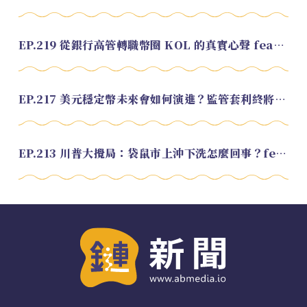
EP.219 從銀行高管轉職幣圈 KOL 的真實心聲 feat.龜大
EP.217 美元穩定幣未來會如何演進？監管套利終將收斂？feat. 研究員 余哲安
EP.213 川普大攪局：袋鼠市上沖下洗怎麼回事？feat. Alvin