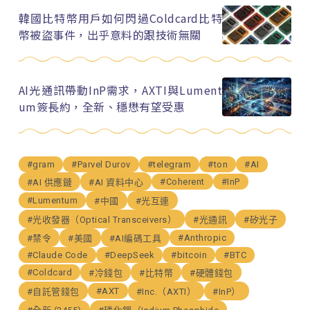
韓國比特幣用戶如何閃過Coldcard比特
幣被盜事件，出乎意料的跟技術無關
AI光通訊帶動InP需求，AXTI與Lument
um簽長約，全新、穩懋有望受惠
#gram
#Parvel Durov
#telegram
#ton
#AI
#Coherent
#InP
#AI 供應鏈
#AI 資料中心
#Lumentum
#中國
#光互連
#光收發器（Optical Transceivers）
#光通訊
#矽光子
#Anthropic
#禁令
#美國
#AI編碼工具
#Claude Code
#DeepSeek
#bitcoin
#BTC
#Coldcard
#冷錢包
#比特幣
#硬體錢包
#AXT
#自託管錢包
#Inc.（AXTI）
#InP）