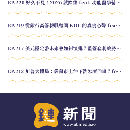
EP.220 好久不見！2026 試錄集 feat. 功能醫學營養師 美寶
EP.219 從銀行高管轉職幣圈 KOL 的真實心聲 feat.龜大
EP.217 美元穩定幣未來會如何演進？監管套利終將收斂？feat. 研究員 余哲安
EP.213 川普大攪局：袋鼠市上沖下洗怎麼回事？feat. Alvin