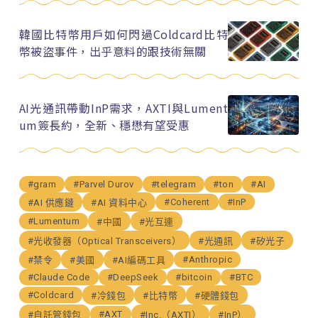
韓國比特幣用戶如何閃過Coldcard比特
幣被盜事件，出乎意料的跟技術無關
AI光通訊帶動InP需求，AXTI與Lument
um簽長約，全新、穩懋有望受惠
#gram
#Parvel Durov
#telegram
#ton
#AI
#Coherent
#InP
#AI 供應鏈
#AI 資料中心
#Lumentum
#中國
#光互連
#光收發器（Optical Transceivers）
#光通訊
#矽光子
#Anthropic
#禁令
#美國
#AI編碼工具
#Claude Code
#DeepSeek
#bitcoin
#BTC
#Coldcard
#冷錢包
#比特幣
#硬體錢包
#AXT
#自託管錢包
#Inc.（AXTI）
#InP）