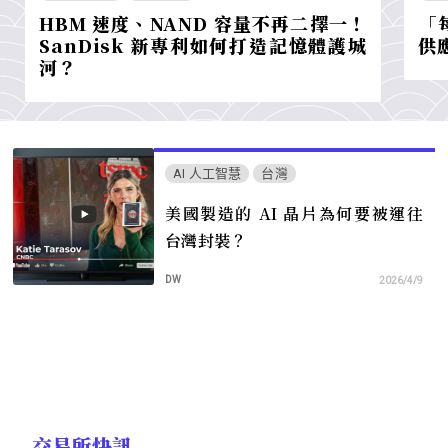
HBM 速度、NAND 容量不再二擇一！
「
SanDisk 新專利如何打造記憶體護城
供
河？
AI 人工智慧
台灣
美國製造的 AI 晶片為何要被運往
台灣封裝？
DW
2026/4/9
交易所快訊