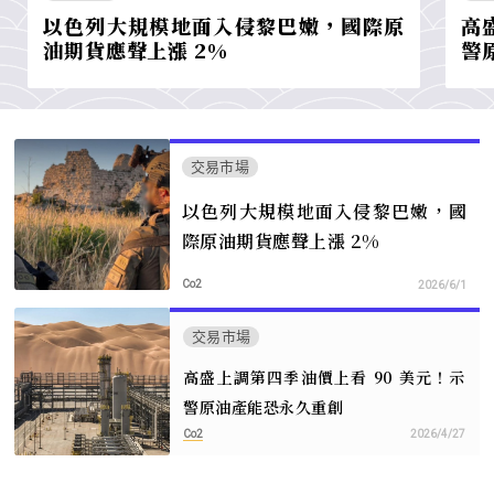
以色列大規模地面入侵黎巴嫩，國際原
高
油期貨應聲上漲 2%
警
交易市場
以色列大規模地面入侵黎巴嫩，國
際原油期貨應聲上漲 2%
Co2
2026/6/1
交易市場
高盛上調第四季油價上看 90 美元！示
警原油產能恐永久重創
Co2
2026/4/27