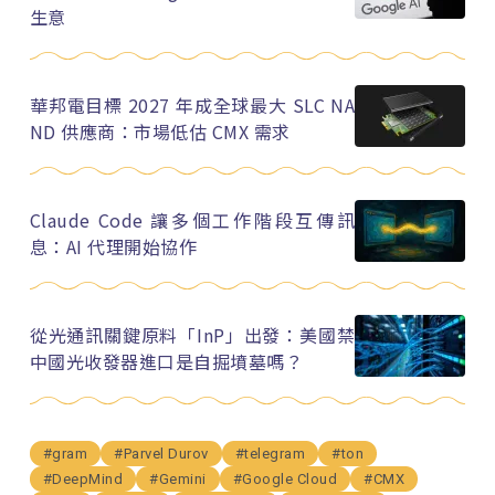
生意
華邦電目標 2027 年成全球最大 SLC NA
ND 供應商：市場低估 CMX 需求
Claude Code 讓多個工作階段互傳訊
息：AI 代理開始協作
從光通訊關鍵原料「InP」出發：美國禁
中國光收發器進口是自掘墳墓嗎？
#gram
#Parvel Durov
#telegram
#ton
#DeepMind
#Gemini
#Google Cloud
#CMX