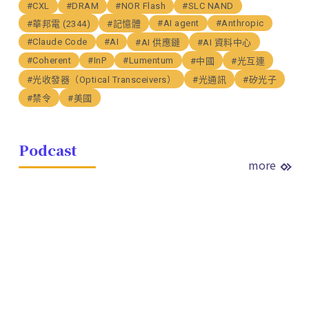
#CXL
#DRAM
#NOR Flash
#SLC NAND
#AI agent
#Anthropic
#華邦電 (2344)
#記憶體
#Claude Code
#AI
#AI 供應鏈
#AI 資料中心
#Coherent
#InP
#Lumentum
#中國
#光互連
#光收發器（Optical Transceivers）
#光通訊
#矽光子
#禁令
#美國
Podcast
more