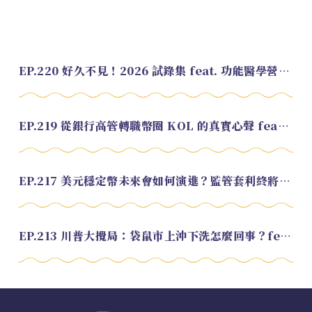
EP.220 好久不見！2026 試錄集 feat. 功能醫學營養師 美寶
EP.219 從銀行高管轉職幣圈 KOL 的真實心聲 feat.龜大
EP.217 美元穩定幣未來會如何演進？監管套利終將收斂？feat. 研究員 余哲安
EP.213 川普大攪局：袋鼠市上沖下洗怎麼回事？feat. Alvin