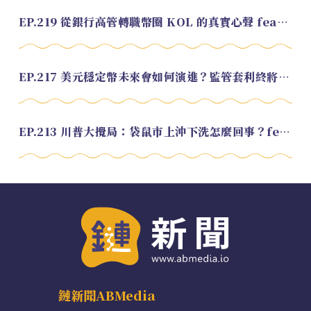
EP.219 從銀行高管轉職幣圈 KOL 的真實心聲 feat.龜大
EP.217 美元穩定幣未來會如何演進？監管套利終將收斂？feat. 研究員 余哲安
EP.213 川普大攪局：袋鼠市上沖下洗怎麼回事？feat. Alvin
鏈新聞ABMedia