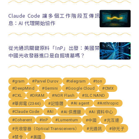
Claude Code 讓多個工作階段互傳訊
息：AI 代理開始協作
從光通訊關鍵原料「InP」出發：美國禁
中國光收發器進口是自掘墳墓嗎？
#gram
#Parvel Durov
#telegram
#ton
#DeepMind
#Gemini
#Google Cloud
#CMX
#CXL
#DRAM
#NOR Flash
#SLC NAND
#AI agent
#Anthropic
#華邦電 (2344)
#記憶體
#Claude Code
#AI
#AI 供應鏈
#AI 資料中心
#Coherent
#InP
#Lumentum
#中國
#光互連
#光收發器（Optical Transceivers）
#光通訊
#矽光子
#禁令
#美國