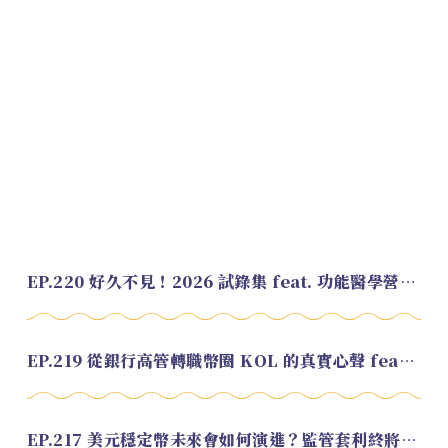
EP.220 好久不見！2026 試錄集 feat. 功能醫學營養師 美寶
EP.219 從銀行高管轉職幣圈 KOL 的真實心聲 feat.龜大
EP.217 美元穩定幣未來會如何演進？監管套利終將收斂？feat. 研究員 余哲安