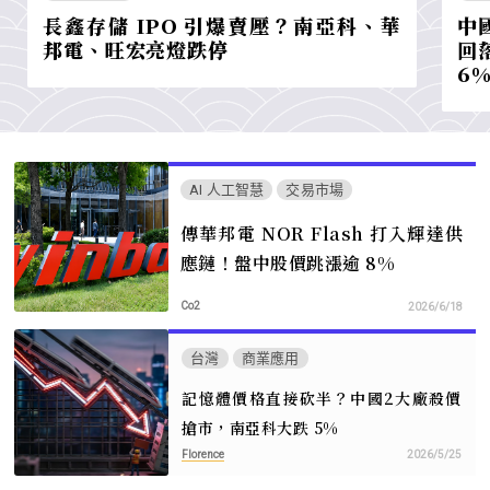
長鑫存儲 IPO 引爆賣壓？南亞科、華
中
邦電、旺宏亮燈跌停
回
6
AI 人工智慧
交易市場
傳華邦電 NOR Flash 打入輝達供
應鏈！盤中股價跳漲逾 8%
Co2
2026/6/18
台灣
商業應用
記憶體價格直接砍半？中國2大廠殺價
搶市，南亞科大跌 5%
Florence
2026/5/25