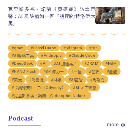
克里斯多福・諾蘭《奧德賽》訪談示
警：AI 風險猶如一匹「透明的特洛伊木
馬」
#gram
#Parvel Durov
#telegram
#ton
#Anthropic
#Claude Code
#AI編碼工具
#DeepSeek
#AI
#DRAM
#HBM
#AI 加速晶片
#NAND Flash
#SK 海力士
#三星
#營收
#產能
#美光
#記憶體
#財報
#AI監管
#馬斯克
#《奧德賽》（The Odyssey）
#AI 人工智慧
#克里斯多福・諾蘭（Christopher Nolan）
Podcast
more