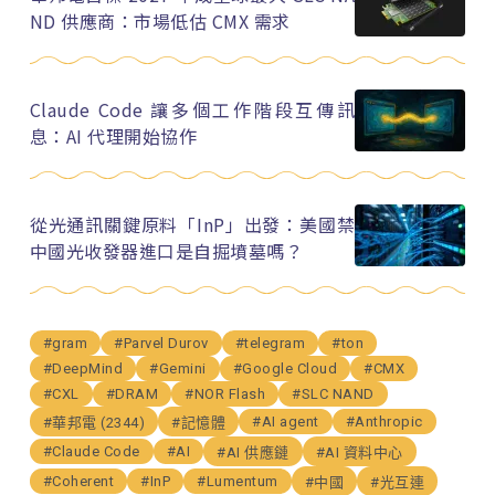
ND 供應商：市場低估 CMX 需求
Claude Code 讓多個工作階段互傳訊
息：AI 代理開始協作
從光通訊關鍵原料「InP」出發：美國禁
中國光收發器進口是自掘墳墓嗎？
#gram
#Parvel Durov
#telegram
#ton
#DeepMind
#Gemini
#Google Cloud
#CMX
#CXL
#DRAM
#NOR Flash
#SLC NAND
#AI agent
#Anthropic
#華邦電 (2344)
#記憶體
#Claude Code
#AI
#AI 供應鏈
#AI 資料中心
#Coherent
#InP
#Lumentum
#中國
#光互連