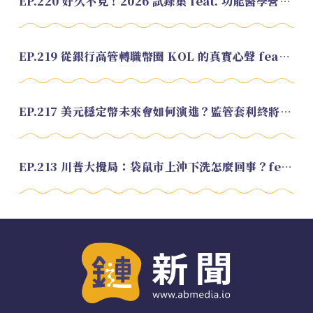
EP.220 好久不見！2026 試錄集 feat. 功能醫學營養師 美寶
EP.219 從銀行高管轉職幣圈 KOL 的真實心聲 feat.龜大
EP.217 美元穩定幣未來會如何演進？監管套利終將收斂？feat. 研究員 余哲安
EP.213 川普大攪局：袋鼠市上沖下洗怎麼回事？feat. Alvin