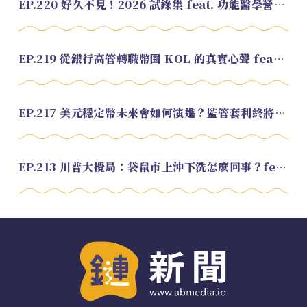
EP.220 好久不見！2026 試錄集 feat. 功能醫學營養師 美寶
EP.219 從銀行高管轉職幣圈 KOL 的真實心聲 feat.龜大
EP.217 美元穩定幣未來會如何演進？監管套利終將收斂？feat. 研究員 余哲安
EP.213 川普大攪局：袋鼠市上沖下洗怎麼回事？feat. Alvin