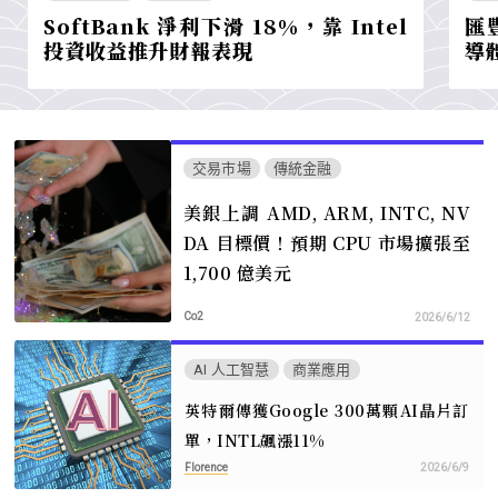
SoftBank 淨利下滑 18%，靠 Intel
匯
投資收益推升財報表現
導
交易市場
傳統金融
美銀上調 AMD, ARM, INTC, NV
DA 目標價！預期 CPU 市場擴張至
1,700 億美元
Co2
2026/6/12
AI 人工智慧
商業應用
英特爾傳獲Google 300萬顆AI晶片訂
單，INTL飆漲11%
Florence
2026/6/9