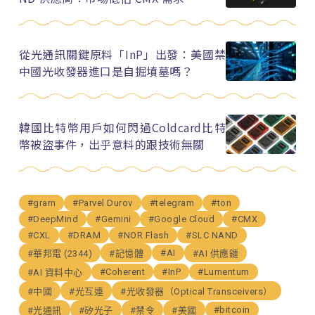
從光通訊關鍵原料「InP」出發：美國禁
中國光收發器進口是自掘墳墓嗎？
韓國比特幣用戶如何閃過Coldcard比特
幣被盜事件，出乎意料的跟技術無關
#gram
#Parvel Durov
#telegram
#ton
#DeepMind
#Gemini
#Google Cloud
#CMX
#CXL
#DRAM
#NOR Flash
#SLC NAND
#AI
#華邦電 (2344)
#記憶體
#AI 供應鏈
#Coherent
#InP
#Lumentum
#AI 資料中心
#中國
#光互連
#光收發器（Optical Transceivers）
#bitcoin
#光通訊
#矽光子
#禁令
#美國