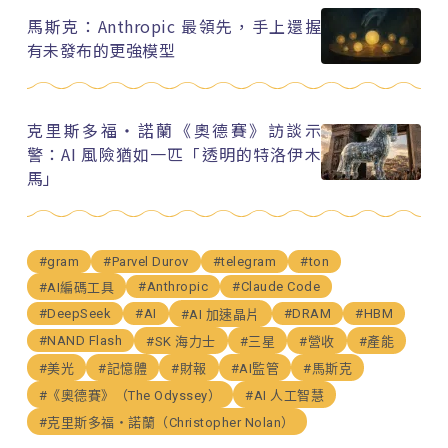
馬斯克：Anthropic 最領先，手上還握
有未發布的更強模型
克里斯多福・諾蘭《奧德賽》訪談示
警：AI 風險猶如一匹「透明的特洛伊木
馬」
#gram
#Parvel Durov
#telegram
#ton
#Anthropic
#Claude Code
#AI編碼工具
#DeepSeek
#AI
#DRAM
#HBM
#AI 加速晶片
#NAND Flash
#SK 海力士
#三星
#營收
#產能
#美光
#記憶體
#財報
#AI監管
#馬斯克
#《奧德賽》（The Odyssey）
#AI 人工智慧
#克里斯多福・諾蘭（Christopher Nolan）