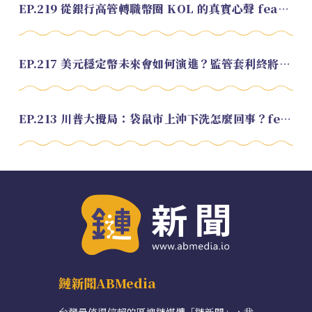
EP.219 從銀行高管轉職幣圈 KOL 的真實心聲 feat.龜大
EP.217 美元穩定幣未來會如何演進？監管套利終將收斂？feat. 研究員 余哲安
EP.213 川普大攪局：袋鼠市上沖下洗怎麼回事？feat. Alvin
鏈新聞ABMedia