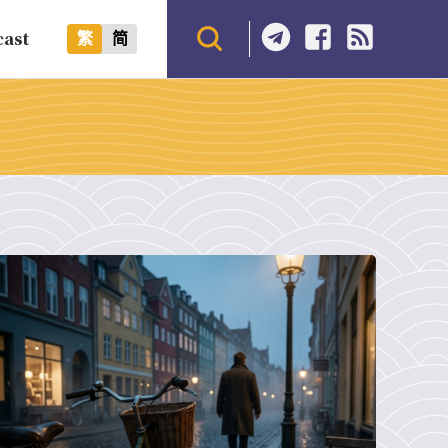
cast
繁
简