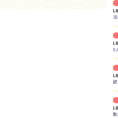
L
活
L
0
L
歡
L
動