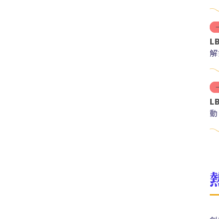
L
解
紅
L
動