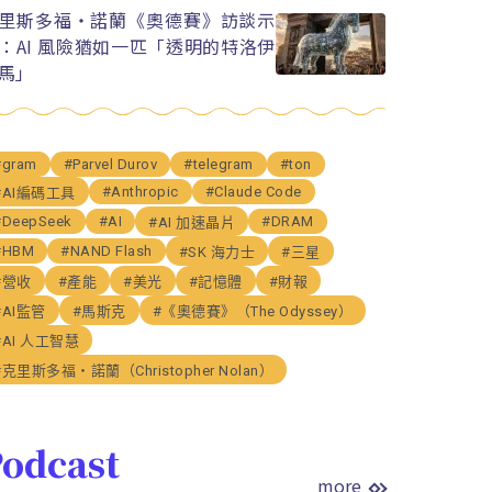
里斯多福・諾蘭《奧德賽》訪談示
：AI 風險猶如一匹「透明的特洛伊
馬」
#gram
#Parvel Durov
#telegram
#ton
#Anthropic
#Claude Code
#AI編碼工具
#DeepSeek
#AI
#DRAM
#AI 加速晶片
#HBM
#NAND Flash
#SK 海力士
#三星
#營收
#產能
#美光
#記憶體
#財報
#AI監管
#馬斯克
#《奧德賽》（The Odyssey）
#AI 人工智慧
#克里斯多福・諾蘭（Christopher Nolan）
odcast
more