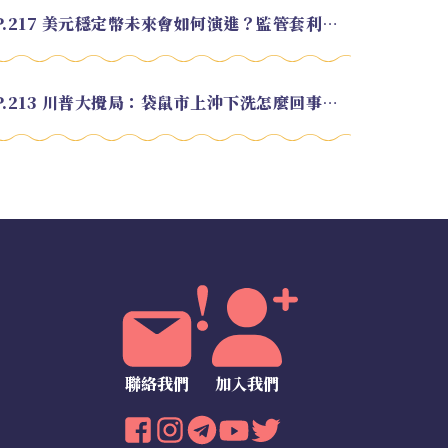
EP.217 美元穩定幣未來會如何演進？監管套利終將收斂？feat. 研究員 余哲安
EP.213 川普大攪局：袋鼠市上沖下洗怎麼回事？feat. Alvin
聯絡我們
加入我們