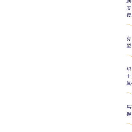
創
度
復
有
型
記
士
其
馬
握