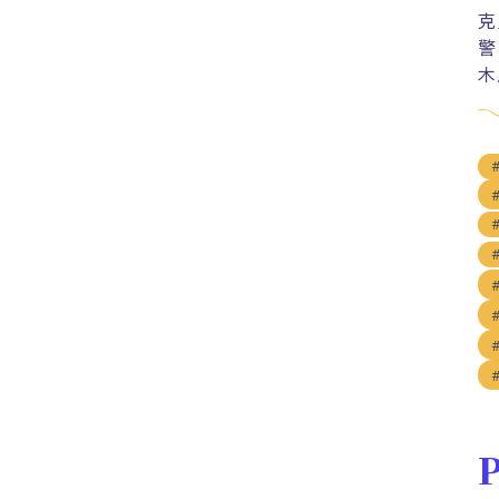
克
警
木
P