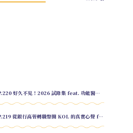
EP.220 好久不見！2026 試錄集 feat. 功能醫學營養師 美寶
EP.219 從銀行高管轉職幣圈 KOL 的真實心聲 feat.龜大