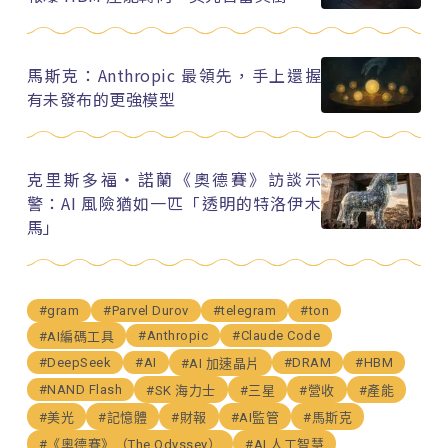
馬斯克：Anthropic 最領先，手上還握
有未發布的更強模型
克里斯多福・諾蘭《奧德賽》訪談示
警：AI 風險猶如一匹「透明的特洛伊木
馬」
#gram
#Parvel Durov
#telegram
#ton
#Anthropic
#Claude Code
#AI編碼工具
#DeepSeek
#AI
#DRAM
#HBM
#AI 加速晶片
#NAND Flash
#SK 海力士
#三星
#營收
#產能
#美光
#記憶體
#財報
#AI監管
#馬斯克
#《奧德賽》（The Odyssey）
#AI 人工智慧