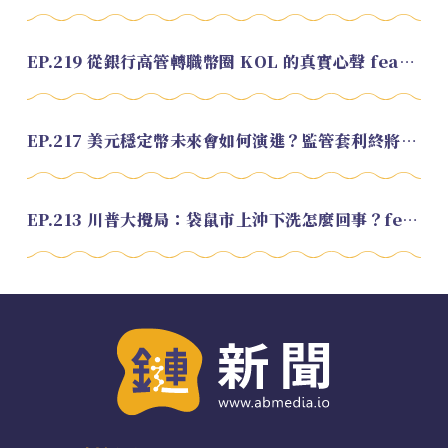
EP.219 從銀行高管轉職幣圈 KOL 的真實心聲 feat.龜大
EP.217 美元穩定幣未來會如何演進？監管套利終將收斂？feat. 研究員 余哲安
EP.213 川普大攪局：袋鼠市上沖下洗怎麼回事？feat. Alvin