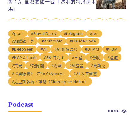
警：AI 風險猶如一匹「透明的特洛伊木
馬」
#gram
#Parvel Durov
#telegram
#ton
#Anthropic
#Claude Code
#AI編碼工具
#DeepSeek
#AI
#DRAM
#HBM
#AI 加速晶片
#NAND Flash
#SK 海力士
#三星
#營收
#產能
#美光
#記憶體
#財報
#AI監管
#馬斯克
#《奧德賽》（The Odyssey）
#AI 人工智慧
#克里斯多福・諾蘭（Christopher Nolan）
Podcast
more