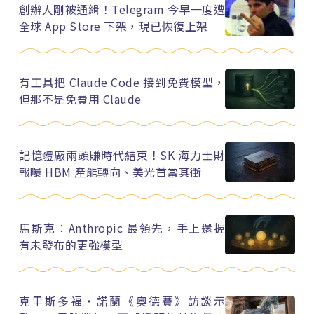
創辦人剛被通緝！Telegram 今早一度遭
全球 App Store 下架，現已恢復上架
有工具把 Claude Code 接到免費模型，
但那不是免費用 Claude
記憶體廠兩頭賺時代結束！SK 海力士財
報曝 HBM 產能轉向、美光首當其衝
馬斯克：Anthropic 最領先，手上還握
有未發布的更強模型
克里斯多福・諾蘭《奧德賽》訪談示