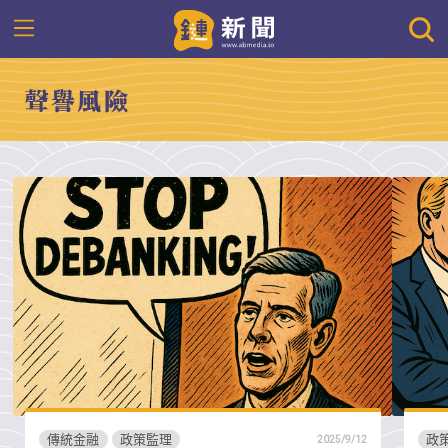
聲譽風險
傳統金融
政策監理
政
2025/9/12