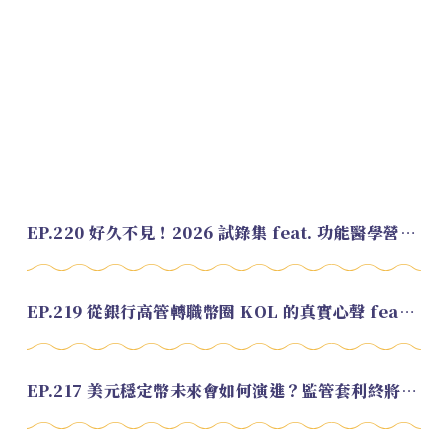
EP.220 好久不見！2026 試錄集 feat. 功能醫學營養師 美寶
EP.219 從銀行高管轉職幣圈 KOL 的真實心聲 feat.龜大
EP.217 美元穩定幣未來會如何演進？監管套利終將收斂？feat. 研究員 余哲安