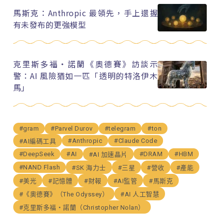
馬斯克：Anthropic 最領先，手上還握
有未發布的更強模型
克里斯多福・諾蘭《奧德賽》訪談示
警：AI 風險猶如一匹「透明的特洛伊木
馬」
#gram
#Parvel Durov
#telegram
#ton
#Anthropic
#Claude Code
#AI編碼工具
#DeepSeek
#AI
#DRAM
#HBM
#AI 加速晶片
#NAND Flash
#SK 海力士
#三星
#營收
#產能
#美光
#記憶體
#財報
#AI監管
#馬斯克
#《奧德賽》（The Odyssey）
#AI 人工智慧
#克里斯多福・諾蘭（Christopher Nolan）