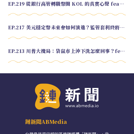
EP.219 從銀行高管轉職幣圈 KOL 的真實心聲 feat.龜大
EP.217 美元穩定幣未來會如何演進？監管套利終將收斂？feat. 研究員 余哲安
EP.213 川普大攪局：袋鼠市上沖下洗怎麼回事？feat. Alvin
鏈新聞ABMedia