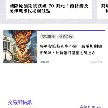
國際原油期貨跌破 70 美元！價格觸及
美
美伊戰爭以來新低點
「
交易市場
傳統金融
聯準會維持利率不變，戰爭加劇通
膨風險，比特幣回落至七萬上方
Florence
2026/3/19
交易所快訊
完整列表