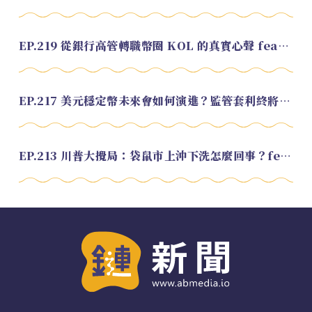
EP.219 從銀行高管轉職幣圈 KOL 的真實心聲 feat.龜大
EP.217 美元穩定幣未來會如何演進？監管套利終將收斂？feat. 研究員 余哲安
EP.213 川普大攪局：袋鼠市上沖下洗怎麼回事？feat. Alvin