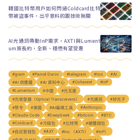
韓國比特幣用戶如何閃過Coldcard比特
幣被盜事件，出乎意料的跟技術無關
AI光通訊帶動InP需求，AXTI與Lument
um簽長約，全新、穩懋有望受惠
#gram
#Parvel Durov
#telegram
#ton
#AI
#Coherent
#InP
#AI 供應鏈
#AI 資料中心
#Lumentum
#中國
#光互連
#光收發器（Optical Transceivers）
#光通訊
#矽光子
#Anthropic
#禁令
#美國
#AI編碼工具
#Claude Code
#DeepSeek
#bitcoin
#BTC
#Coldcard
#冷錢包
#比特幣
#硬體錢包
#AXT
#自託管錢包
#Inc.（AXTI）
#InP）