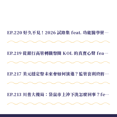
EP.220 好久不見！2026 試錄集 feat. 功能醫學營養師 美寶
EP.219 從銀行高管轉職幣圈 KOL 的真實心聲 feat.龜大
EP.217 美元穩定幣未來會如何演進？監管套利終將收斂？feat. 研究員 余哲安
EP.213 川普大攪局：袋鼠市上沖下洗怎麼回事？feat. Alvin