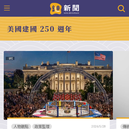
美國建國 250 週年
人物觀點
政策監理
傳
2026/5/28