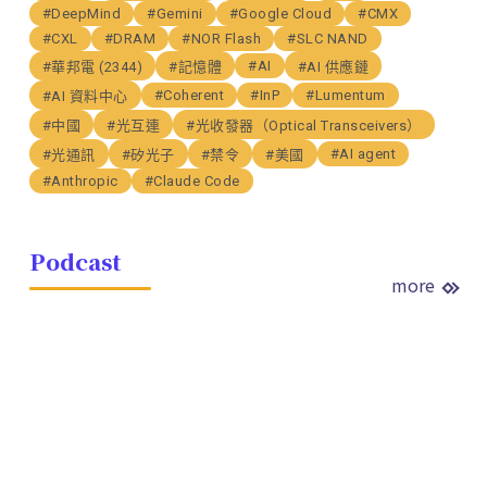
#DeepMind
#Gemini
#Google Cloud
#CMX
#CXL
#DRAM
#NOR Flash
#SLC NAND
#AI
#華邦電 (2344)
#記憶體
#AI 供應鏈
#Coherent
#InP
#Lumentum
#AI 資料中心
#中國
#光互連
#光收發器（Optical Transceivers）
#AI agent
#光通訊
#矽光子
#禁令
#美國
#Anthropic
#Claude Code
Podcast
more