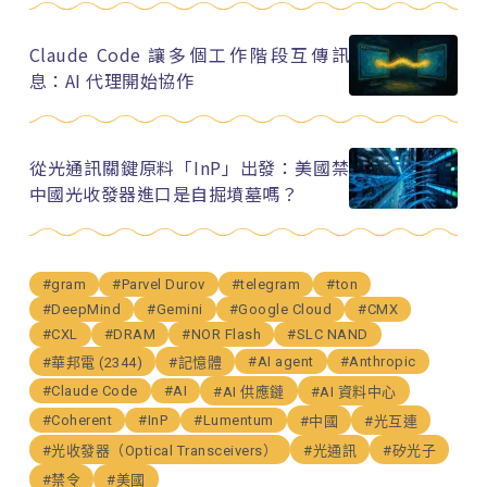
Claude Code 讓多個工作階段互傳訊
息：AI 代理開始協作
從光通訊關鍵原料「InP」出發：美國禁
中國光收發器進口是自掘墳墓嗎？
#gram
#Parvel Durov
#telegram
#ton
#DeepMind
#Gemini
#Google Cloud
#CMX
#CXL
#DRAM
#NOR Flash
#SLC NAND
#AI agent
#Anthropic
#華邦電 (2344)
#記憶體
#Claude Code
#AI
#AI 供應鏈
#AI 資料中心
#Coherent
#InP
#Lumentum
#中國
#光互連
#光收發器（Optical Transceivers）
#光通訊
#矽光子
#禁令
#美國