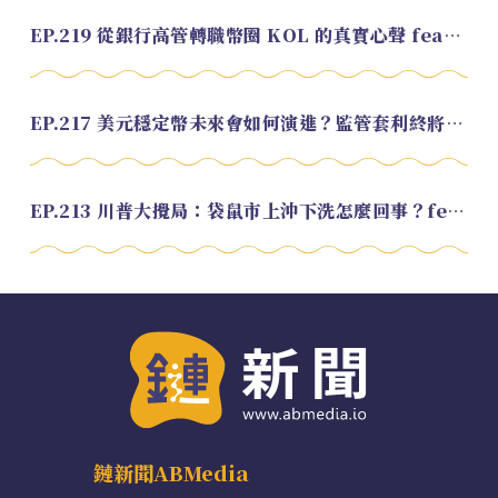
EP.219 從銀行高管轉職幣圈 KOL 的真實心聲 feat.龜大
EP.217 美元穩定幣未來會如何演進？監管套利終將收斂？feat. 研究員 余哲安
EP.213 川普大攪局：袋鼠市上沖下洗怎麼回事？feat. Alvin
鏈新聞ABMedia