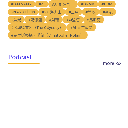
#DeepSeek
#AI
#DRAM
#HBM
#AI 加速晶片
#NAND Flash
#SK 海力士
#三星
#營收
#產能
#美光
#記憶體
#財報
#AI監管
#馬斯克
#《奧德賽》（The Odyssey）
#AI 人工智慧
#克里斯多福・諾蘭（Christopher Nolan）
Podcast
more