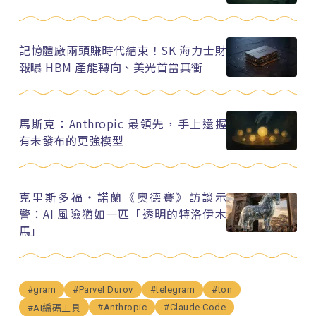
記憶體廠兩頭賺時代結束！SK 海力士財
報曝 HBM 產能轉向、美光首當其衝
馬斯克：Anthropic 最領先，手上還握
有未發布的更強模型
克里斯多福・諾蘭《奧德賽》訪談示
警：AI 風險猶如一匹「透明的特洛伊木
馬」
#gram
#Parvel Durov
#telegram
#ton
#Anthropic
#Claude Code
#AI編碼工具