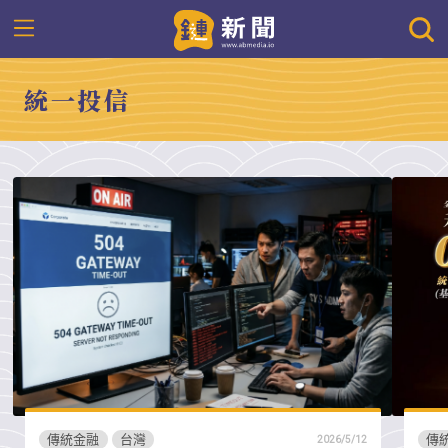
統一投信
傳統金融
台灣
傳
2026/5/12