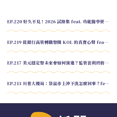
EP.220 好久不見！2026 試錄集 feat. 功能醫學營養師 美寶
EP.219 從銀行高管轉職幣圈 KOL 的真實心聲 feat.龜大
EP.217 美元穩定幣未來會如何演進？監管套利終將收斂？feat. 研究員 余哲安
EP.213 川普大攪局：袋鼠市上沖下洗怎麼回事？feat. Alvin