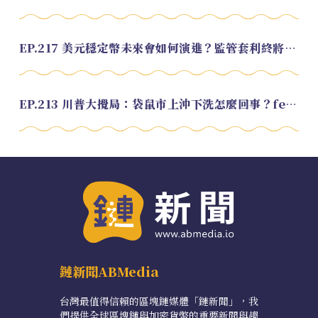
EP.217 美元穩定幣未來會如何演進？監管套利終將收斂？feat. 研究員 余哲安
EP.213 川普大攪局：袋鼠市上沖下洗怎麼回事？feat. Alvin
鏈新聞ABMedia
台灣最值得信賴的區塊鏈媒體「鏈新聞」，我
們提供全球區塊鏈與加密貨幣的重要新聞與趨