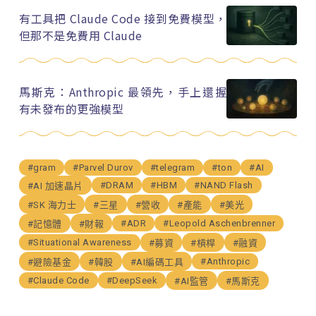
有工具把 Claude Code 接到免費模型，
但那不是免費用 Claude
馬斯克：Anthropic 最領先，手上還握
有未發布的更強模型
#gram
#Parvel Durov
#telegram
#ton
#AI
#DRAM
#HBM
#NAND Flash
#AI 加速晶片
#SK 海力士
#三星
#營收
#產能
#美光
#ADR
#Leopold Aschenbrenner
#記憶體
#財報
#Situational Awareness
#募資
#槓桿
#融資
#Anthropic
#避險基金
#韓股
#AI編碼工具
#Claude Code
#DeepSeek
#AI監管
#馬斯克