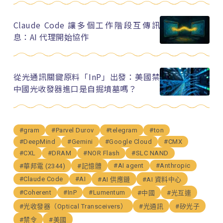
Claude Code 讓多個工作階段互傳訊
息：AI 代理開始協作
從光通訊關鍵原料「InP」出發：美國禁
中國光收發器進口是自掘墳墓嗎？
#gram
#Parvel Durov
#telegram
#ton
#DeepMind
#Gemini
#Google Cloud
#CMX
#CXL
#DRAM
#NOR Flash
#SLC NAND
#AI agent
#Anthropic
#華邦電 (2344)
#記憶體
#Claude Code
#AI
#AI 供應鏈
#AI 資料中心
#Coherent
#InP
#Lumentum
#中國
#光互連
#光收發器（Optical Transceivers）
#光通訊
#矽光子
#禁令
#美國