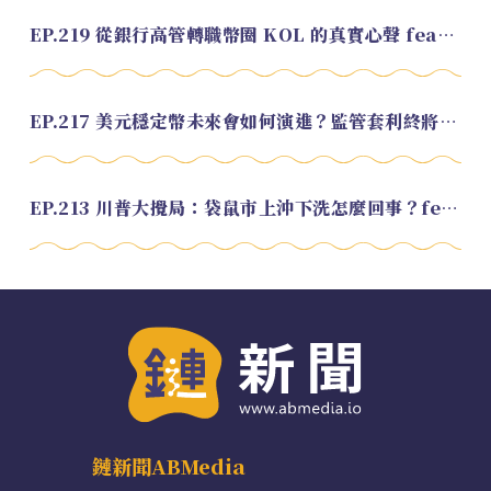
EP.219 從銀行高管轉職幣圈 KOL 的真實心聲 feat.龜大
EP.217 美元穩定幣未來會如何演進？監管套利終將收斂？feat. 研究員 余哲安
EP.213 川普大攪局：袋鼠市上沖下洗怎麼回事？feat. Alvin
鏈新聞ABMedia