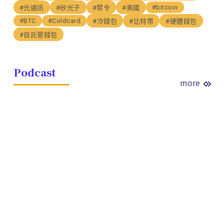
#bitcoin
#光通訊
#矽光子
#禁令
#美國
#BTC
#Coldcard
#冷錢包
#比特幣
#硬體錢包
#自託管錢包
Podcast
more