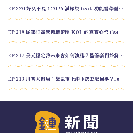
EP.220 好久不見！2026 試錄集 feat. 功能醫學營養師 美寶
EP.219 從銀行高管轉職幣圈 KOL 的真實心聲 feat.龜大
EP.217 美元穩定幣未來會如何演進？監管套利終將收斂？feat. 研究員 余哲安
EP.213 川普大攪局：袋鼠市上沖下洗怎麼回事？feat. Alvin