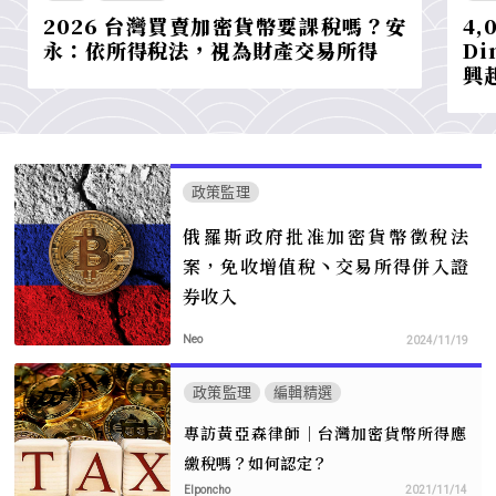
2026 台灣買賣加密貨幣要課稅嗎？安
4,
永：依所得稅法，視為財產交易所得
D
興
政策監理
俄羅斯政府批准加密貨幣徵稅法
案，免收增值稅丶交易所得併入證
券收入
Neo
2024/11/19
政策監理
編輯精選
專訪黃亞森律師｜台灣加密貨幣所得應
繳稅嗎？如何認定？
Elponcho
2021/11/14