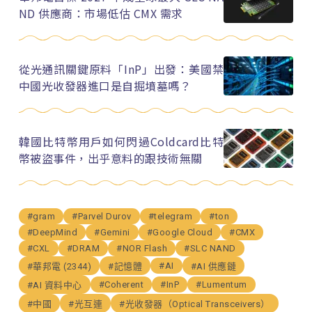
ND 供應商：市場低估 CMX 需求
從光通訊關鍵原料「InP」出發：美國禁
中國光收發器進口是自掘墳墓嗎？
韓國比特幣用戶如何閃過Coldcard比特
幣被盜事件，出乎意料的跟技術無關
#gram
#Parvel Durov
#telegram
#ton
#DeepMind
#Gemini
#Google Cloud
#CMX
#CXL
#DRAM
#NOR Flash
#SLC NAND
#AI
#華邦電 (2344)
#記憶體
#AI 供應鏈
#Coherent
#InP
#Lumentum
#AI 資料中心
#中國
#光互連
#光收發器（Optical Transceivers）