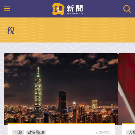
稅
台灣
政策監理
人
2026/3/25