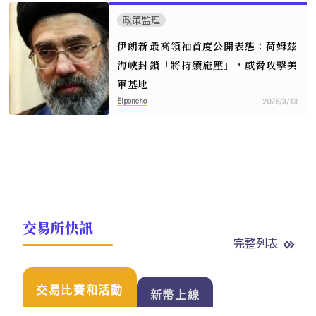
政策監理
伊朗新最高領袖首度公開表態：荷姆茲
海峽封鎖「將持續施壓」，威脅攻擊美
軍基地
Elponcho
2026/3/13
交易所快訊
完整列表
交易比賽和活動
新幣上線