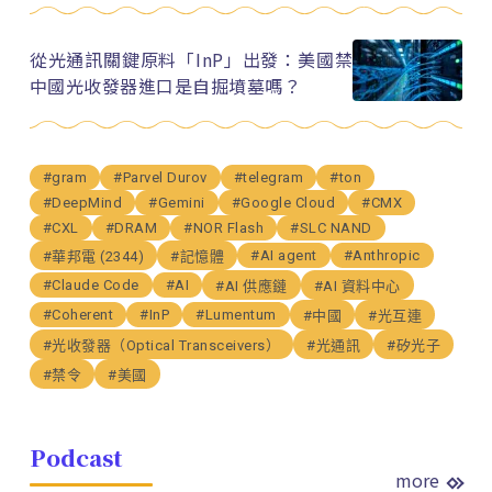
從光通訊關鍵原料「InP」出發：美國禁
中國光收發器進口是自掘墳墓嗎？
#gram
#Parvel Durov
#telegram
#ton
#DeepMind
#Gemini
#Google Cloud
#CMX
#CXL
#DRAM
#NOR Flash
#SLC NAND
#AI agent
#Anthropic
#華邦電 (2344)
#記憶體
#Claude Code
#AI
#AI 供應鏈
#AI 資料中心
#Coherent
#InP
#Lumentum
#中國
#光互連
#光收發器（Optical Transceivers）
#光通訊
#矽光子
#禁令
#美國
Podcast
more