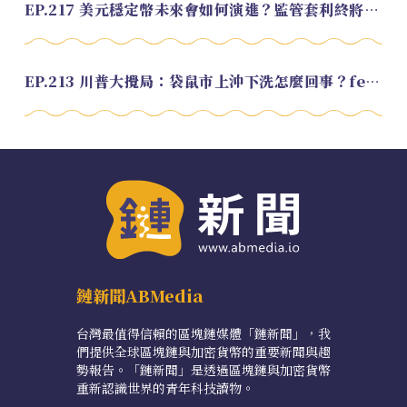
EP.217 美元穩定幣未來會如何演進？監管套利終將收斂？feat. 研究員 余哲安
EP.213 川普大攪局：袋鼠市上沖下洗怎麼回事？feat. Alvin
鏈新聞ABMedia
台灣最值得信賴的區塊鏈媒體「鏈新聞」，我
們提供全球區塊鏈與加密貨幣的重要新聞與趨
勢報告。「鏈新聞」是透過區塊鏈與加密貨幣
重新認識世界的青年科技讀物。