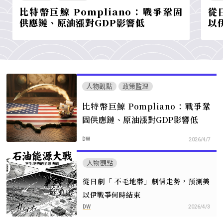
比特幣巨鯨 Pompliano：戰爭鞏固
從
供應鏈、原油漲對GDP影響低
以
人物觀點
政策監理
比特幣巨鯨 Pompliano：戰爭鞏
固供應鏈、原油漲對GDP影響低
DW
2026/4/7
人物觀點
從日劇「 不毛地帯」劇情走勢，預測美
以伊戰爭何時結束
DW
2026/4/3