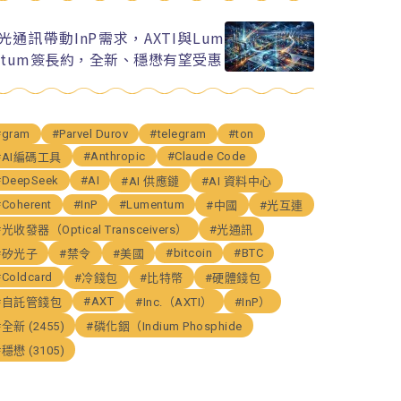
I光通訊帶動InP需求，AXTI與Lum
ntum簽長約，全新、穩懋有望受惠
#gram
#Parvel Durov
#telegram
#ton
#Anthropic
#Claude Code
#AI編碼工具
#DeepSeek
#AI
#AI 供應鏈
#AI 資料中心
#Coherent
#InP
#Lumentum
#中國
#光互連
#光收發器（Optical Transceivers）
#光通訊
#bitcoin
#BTC
#矽光子
#禁令
#美國
#Coldcard
#冷錢包
#比特幣
#硬體錢包
#AXT
#自託管錢包
#Inc.（AXTI）
#InP）
#全新 (2455)
#磷化銦（Indium Phosphide
#穩懋 (3105)