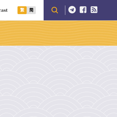
cast
繁
简