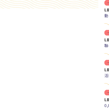
L
動
L
聯
L
活
L
0