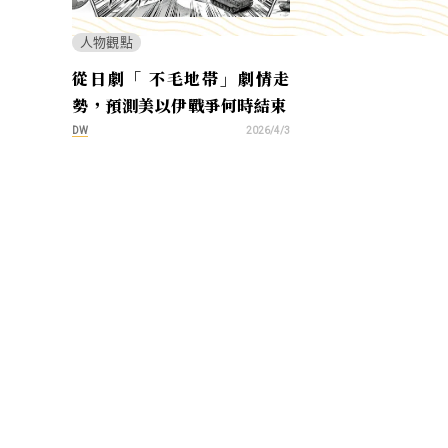
人物觀點
從日劇「 不毛地帯」劇情走
勢，預測美以伊戰爭何時結束
DW
2026/4/3