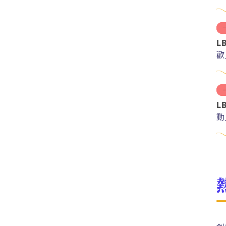
L
歡
L
動