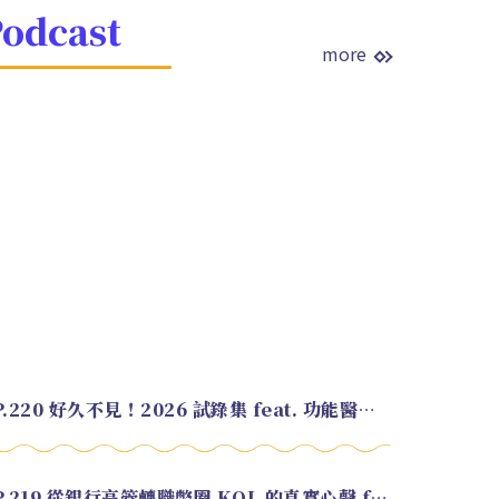
odcast
more
EP.220 好久不見！2026 試錄集 feat. 功能醫學營養師 美寶
EP.219 從銀行高管轉職幣圈 KOL 的真實心聲 feat.龜大