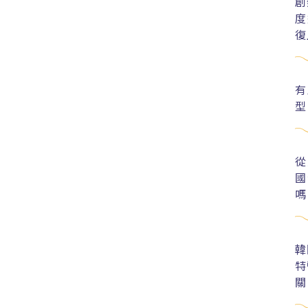
創
度
復
有
型
從
國
嗎
韓
特
關