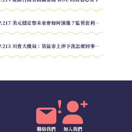
EP.217 美元穩定幣未來會如何演進？監管套利終將收斂？feat. 研究員 余哲安
EP.213 川普大攪局：袋鼠市上沖下洗怎麼回事？feat. Alvin
聯絡我們
加入我們