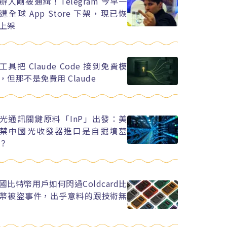
辦人剛被通緝！Telegram 今早一
遭全球 App Store 下架，現已恢
上架
工具把 Claude Code 接到免費模
，但那不是免費用 Claude
光通訊關鍵原料「InP」出發：美
禁中國光收發器進口是自掘墳墓
？
國比特幣用戶如何閃過Coldcard比
幣被盜事件，出乎意料的跟技術無