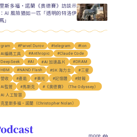
里斯多福・諾蘭《奧德賽》訪談示
：AI 風險猶如一匹「透明的特洛伊
馬」
#gram
#Parvel Durov
#telegram
#ton
#Anthropic
#Claude Code
#AI編碼工具
#DeepSeek
#AI
#DRAM
#AI 加速晶片
#HBM
#NAND Flash
#SK 海力士
#三星
#營收
#產能
#美光
#記憶體
#財報
#AI監管
#馬斯克
#《奧德賽》（The Odyssey）
#AI 人工智慧
#克里斯多福・諾蘭（Christopher Nolan）
odcast
more