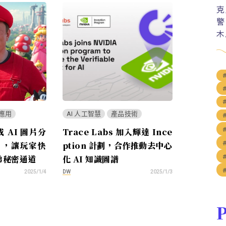
克
警
木
應用
AI 人工智慧
產品技術
成 AI 圖片分
Trace Labs 加入輝達 Ince
 ，讓玩家快
ption 計劃，合作推動去中心
弟秘密通道
化 AI 知識圖譜
DW
2025/1/4
2025/1/3
P