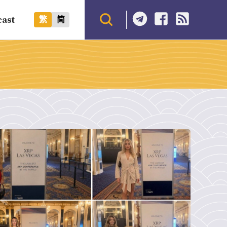
cast
繁
简