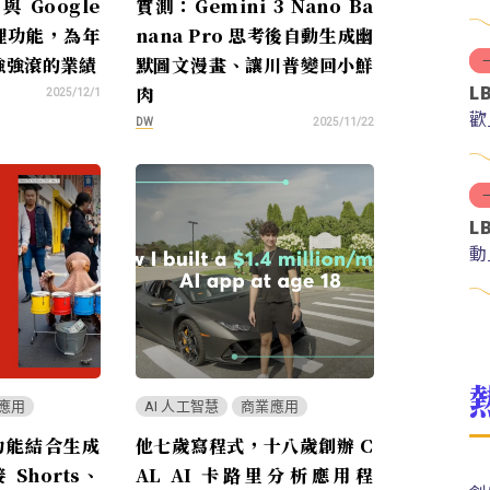
 Google
實測：Gemini 3 Nano Ba
代理功能，為年
nana Pro 思考後自動生成幽
強強滾的業績
默圖文漫畫、讓川普變回小鮮
L
肉
2025/12/1
歡
DW
2025/11/22
L
動
應用
AI 人工智慧
商業應用
新功能結合生成
他七歲寫程式，十八歲創辦 C
 Shorts、
AL AI 卡路里分析應用程