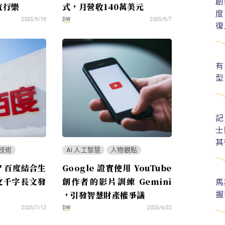
創
流行樂
式，月營收140萬美元
度
DW
2025/9/19
2025/9/7
復
有
型
記
士
其
技術
AI 人工智慧
人物觀點
？百度結合生
Google 證實使用 YouTube
馬
中文千字長文發
創作者的影片訓練 Gemini
握
，引發智慧財產權爭議
DW
2025/7/12
2025/6/22