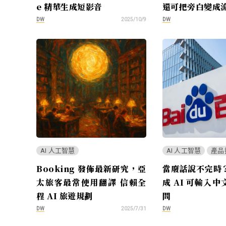
e 精華生成短影音
還可把旁白變成
DW
DW
2025/10/9
AI 人工智慧
AI 人工智慧
產品
Booking 發佈最新研究，亞
當廢話說不完時
太旅客最常使用翻譯 信賴全
成 AI 可輸入
程 AI 旅遊規劃
問
DW
DW
2025/7/31