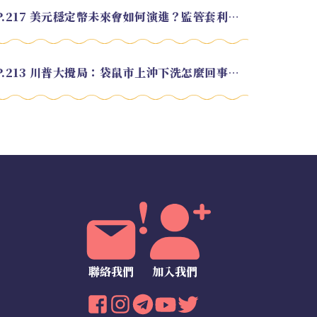
EP.217 美元穩定幣未來會如何演進？監管套利終將收斂？feat. 研究員 余哲安
EP.213 川普大攪局：袋鼠市上沖下洗怎麼回事？feat. Alvin
聯絡我們
加入我們