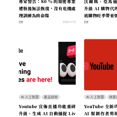
專家警告：80 % 的加密專案
沃爾瑪、亞馬遜與
遭駭後無法恢復，沒有危機處
升級 AI 購物
理訓練為致命傷
底購物旺季帶來
DW
DW
2026/1/19
AI 人工智慧
產品技術
AI 人工智慧
商業
Youtube 宣佈直播功能重磅
YouTube 全
升級、生成 AI 自動捕捉 Liv
AI 幫創作者剪接