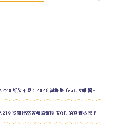
EP.220 好久不見！2026 試錄集 feat. 功能醫學營養師 美寶
EP.219 從銀行高管轉職幣圈 KOL 的真實心聲 feat.龜大