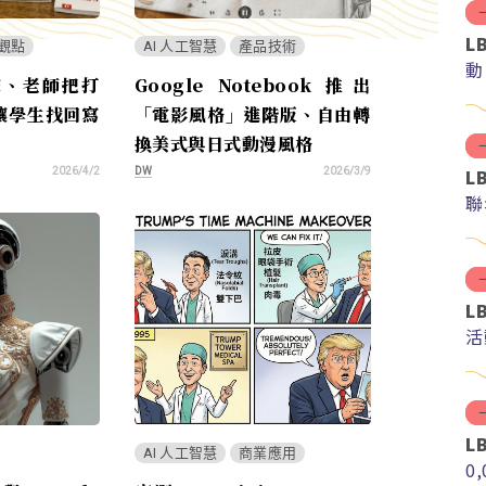
L
觀點
AI 人工智慧
產品技術
動
擊、老師把打
Google Notebook 推出
讓學生找回寫
「電影風格」進階版、自由轉
換美式與日式動漫風格
L
DW
2026/4/2
2026/3/9
聯
L
活
L
AI 人工智慧
商業應用
0