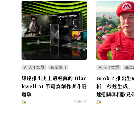
AI 人工智慧
商業應用
AI 人工智慧
商業
輝達推出史上最輕薄的 Blac
Grok 2 推出生
kwell AI 筆電為創作者升級
析「秒速生成」
體驗
速通關瑪利歐兄
DW
DW
2025/1/7