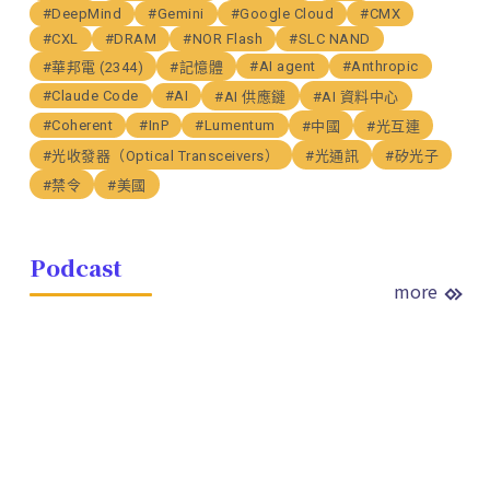
#DeepMind
#Gemini
#Google Cloud
#CMX
#CXL
#DRAM
#NOR Flash
#SLC NAND
#AI agent
#Anthropic
#華邦電 (2344)
#記憶體
#Claude Code
#AI
#AI 供應鏈
#AI 資料中心
#Coherent
#InP
#Lumentum
#中國
#光互連
#光收發器（Optical Transceivers）
#光通訊
#矽光子
#禁令
#美國
Podcast
more