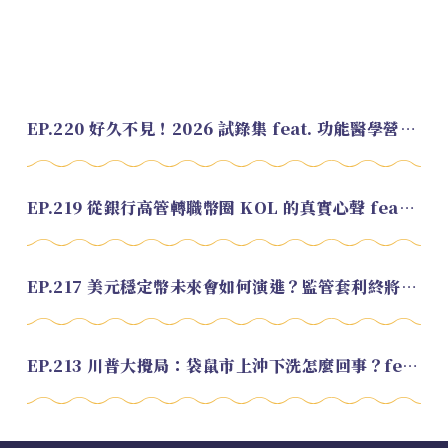
EP.220 好久不見！2026 試錄集 feat. 功能醫學營養師 美寶
EP.219 從銀行高管轉職幣圈 KOL 的真實心聲 feat.龜大
EP.217 美元穩定幣未來會如何演進？監管套利終將收斂？feat. 研究員 余哲安
EP.213 川普大攪局：袋鼠市上沖下洗怎麼回事？feat. Alvin