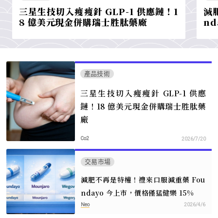
三星生技切入瘦瘦針 GLP-1 供應鏈！1
減
8 億美元現金併購瑞士胜肽藥廠
n
產品技術
三星生技切入瘦瘦針 GLP-1 供應
鏈！18 億美元現金併購瑞士胜肽藥
廠
Co2
2026/7/20
交易市場
減肥不再是特權！禮來口服減重藥 Fou
ndayo 今上市，價格僅猛健樂 15%
Neo
2026/4/6