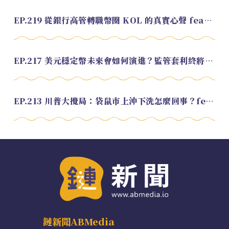
EP.219 從銀行高管轉職幣圈 KOL 的真實心聲 feat.龜大
EP.217 美元穩定幣未來會如何演進？監管套利終將收斂？feat. 研究員 余哲安
EP.213 川普大攪局：袋鼠市上沖下洗怎麼回事？feat. Alvin
鏈新聞ABMedia