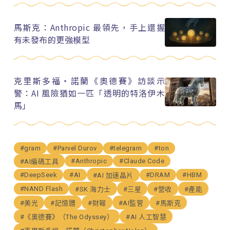
馬斯克：Anthropic 最領先，手上還握
有未發布的更強模型
克里斯多福・諾蘭《奧德賽》訪談示
警：AI 風險猶如一匹「透明的特洛伊木
馬」
#gram
#Parvel Durov
#telegram
#ton
#Anthropic
#Claude Code
#AI編碼工具
#DeepSeek
#AI
#DRAM
#HBM
#AI 加速晶片
#NAND Flash
#SK 海力士
#三星
#營收
#產能
#美光
#記憶體
#財報
#AI監管
#馬斯克
#《奧德賽》（The Odyssey）
#AI 人工智慧