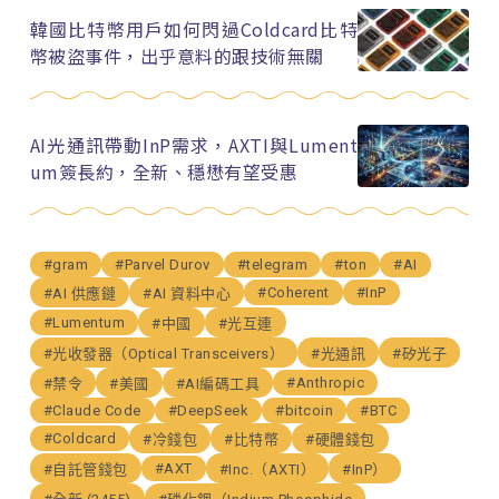
韓國比特幣用戶如何閃過Coldcard比特
幣被盜事件，出乎意料的跟技術無關
AI光通訊帶動InP需求，AXTI與Lument
um簽長約，全新、穩懋有望受惠
#gram
#Parvel Durov
#telegram
#ton
#AI
#Coherent
#InP
#AI 供應鏈
#AI 資料中心
#Lumentum
#中國
#光互連
#光收發器（Optical Transceivers）
#光通訊
#矽光子
#Anthropic
#禁令
#美國
#AI編碼工具
#Claude Code
#DeepSeek
#bitcoin
#BTC
#Coldcard
#冷錢包
#比特幣
#硬體錢包
#AXT
#自託管錢包
#Inc.（AXTI）
#InP）