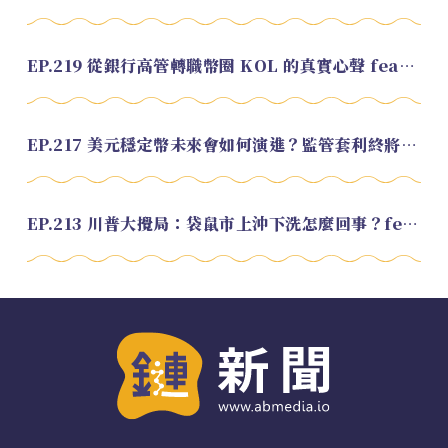
EP.219 從銀行高管轉職幣圈 KOL 的真實心聲 feat.龜大
EP.217 美元穩定幣未來會如何演進？監管套利終將收斂？feat. 研究員 余哲安
EP.213 川普大攪局：袋鼠市上沖下洗怎麼回事？feat. Alvin