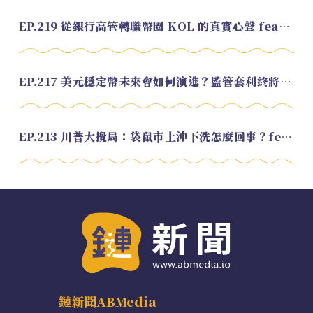
EP.219 從銀行高管轉職幣圈 KOL 的真實心聲 feat.龜大
EP.217 美元穩定幣未來會如何演進？監管套利終將收斂？feat. 研究員 余哲安
EP.213 川普大攪局：袋鼠市上沖下洗怎麼回事？feat. Alvin
鏈新聞ABMedia