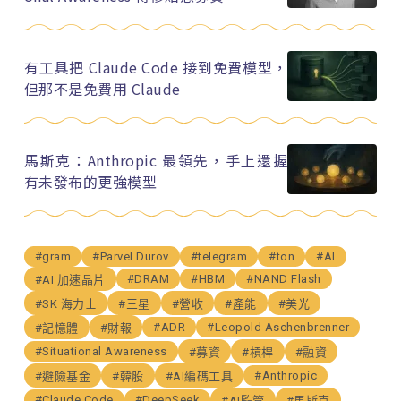
有工具把 Claude Code 接到免費模型，
但那不是免費用 Claude
馬斯克：Anthropic 最領先，手上還握
有未發布的更強模型
#gram
#Parvel Durov
#telegram
#ton
#AI
#DRAM
#HBM
#NAND Flash
#AI 加速晶片
#SK 海力士
#三星
#營收
#產能
#美光
#ADR
#Leopold Aschenbrenner
#記憶體
#財報
#Situational Awareness
#募資
#槓桿
#融資
#Anthropic
#避險基金
#韓股
#AI編碼工具
#Claude Code
#DeepSeek
#AI監管
#馬斯克