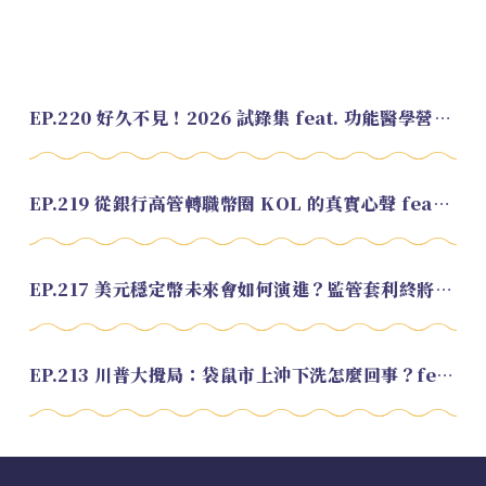
EP.220 好久不見！2026 試錄集 feat. 功能醫學營養師 美寶
EP.219 從銀行高管轉職幣圈 KOL 的真實心聲 feat.龜大
EP.217 美元穩定幣未來會如何演進？監管套利終將收斂？feat. 研究員 余哲安
EP.213 川普大攪局：袋鼠市上沖下洗怎麼回事？feat. Alvin