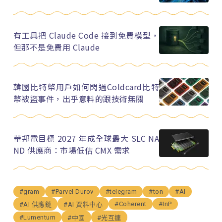
有工具把 Claude Code 接到免費模型，
但那不是免費用 Claude
韓國比特幣用戶如何閃過Coldcard比特
幣被盜事件，出乎意料的跟技術無關
華邦電目標 2027 年成全球最大 SLC NA
ND 供應商：市場低估 CMX 需求
#gram
#Parvel Durov
#telegram
#ton
#AI
#Coherent
#InP
#AI 供應鏈
#AI 資料中心
#Lumentum
#中國
#光互連