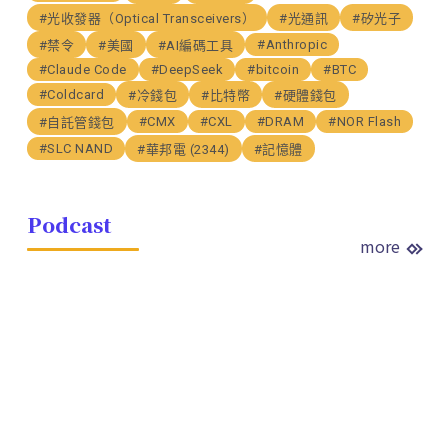
#光收發器（Optical Transceivers）
#光通訊
#矽光子
#Anthropic
#禁令
#美國
#AI編碼工具
#Claude Code
#DeepSeek
#bitcoin
#BTC
#Coldcard
#冷錢包
#比特幣
#硬體錢包
#CMX
#CXL
#DRAM
#NOR Flash
#自託管錢包
#SLC NAND
#華邦電 (2344)
#記憶體
Podcast
more