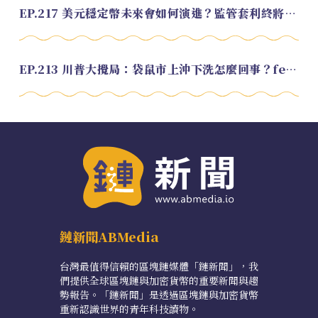
EP.217 美元穩定幣未來會如何演進？監管套利終將收斂？feat. 研究員 余哲安
EP.213 川普大攪局：袋鼠市上沖下洗怎麼回事？feat. Alvin
鏈新聞ABMedia
台灣最值得信賴的區塊鏈媒體「鏈新聞」，我
們提供全球區塊鏈與加密貨幣的重要新聞與趨
勢報告。「鏈新聞」是透過區塊鏈與加密貨幣
重新認識世界的青年科技讀物。