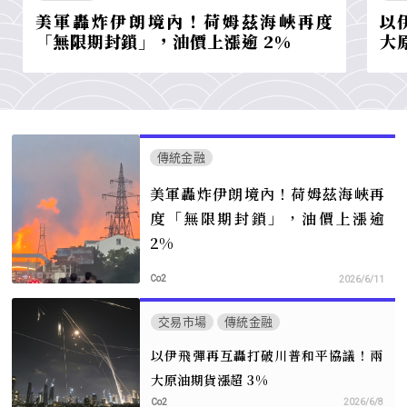
美軍轟炸伊朗境內！荷姆茲海峽再度
以
「無限期封鎖」，油價上漲逾 2%
大
傳統金融
美軍轟炸伊朗境內！荷姆茲海峽再
度「無限期封鎖」，油價上漲逾
2%
Co2
2026/6/11
交易市場
傳統金融
以伊飛彈再互轟打破川普和平協議！兩
大原油期貨漲超 3%
Co2
2026/6/8