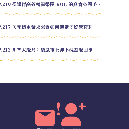
EP.219 從銀行高管轉職幣圈 KOL 的真實心聲 feat.龜大
EP.217 美元穩定幣未來會如何演進？監管套利終將收斂？feat. 研究員 余哲安
EP.213 川普大攪局：袋鼠市上沖下洗怎麼回事？feat. Alvin