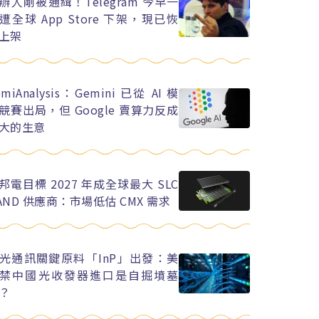
辦人剛被通緝！Telegram 今早一
遭全球 App Store 下架，現已恢
上架
emiAnalysis：Gemini 已從 AI 模
競賽出局，但 Google 賣算力反成
大的生意
邦電目標 2027 年成全球最大 SLC
AND 供應商：市場低估 CMX 需求
光通訊關鍵原料「InP」出發：美
禁中國光收發器進口是自掘墳墓
？