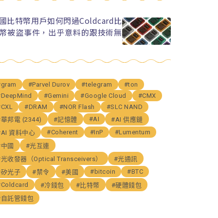
國比特幣用戶如何閃過Coldcard比
幣被盜事件，出乎意料的跟技術無
#gram
#Parvel Durov
#telegram
#ton
#DeepMind
#Gemini
#Google Cloud
#CMX
#CXL
#DRAM
#NOR Flash
#SLC NAND
#AI
#華邦電 (2344)
#記憶體
#AI 供應鏈
#Coherent
#InP
#Lumentum
#AI 資料中心
#中國
#光互連
#光收發器（Optical Transceivers）
#光通訊
#bitcoin
#BTC
#矽光子
#禁令
#美國
#Coldcard
#冷錢包
#比特幣
#硬體錢包
#自託管錢包