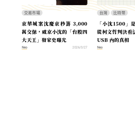
交易市場
台灣
比特幣
京華城案沈慶京秒籌 3,000
「小沈1500」
萬交保，威京小沈的「台股四
從柯文哲判決看
大天王」發家史曝光
USB 內的真相
Neo
Neo
2026/3/27