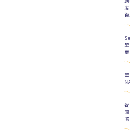
創
度
復
S
型
更
華
N
從
國
嗎