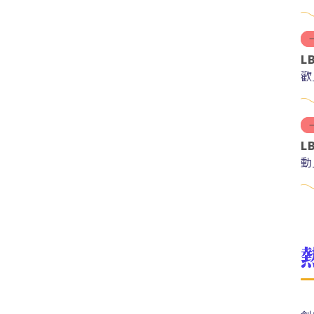
L
歡
L
動