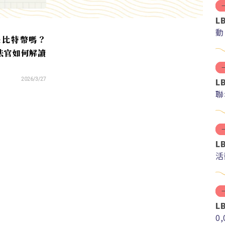
L
動
是比特幣嗎？
法官如何解讀
L
2026/3/27
聯
L
活
L
0