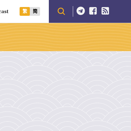
cast
繁
简