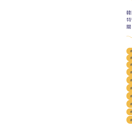
韓
特
關