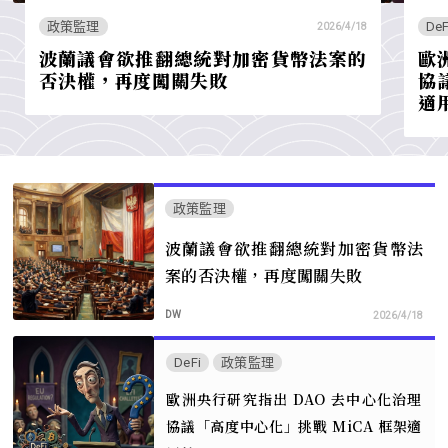
政策監理
DeF
2026/4/18
波蘭議會欲推翻總統對加密貨幣法案的
歐
否決權，再度闖關失敗
協
適
政策監理
波蘭議會欲推翻總統對加密貨幣法
案的否決權，再度闖關失敗
DW
2026/4/18
DeFi
政策監理
歐洲央行研究指出 DAO 去中心化治理
協議「高度中心化」挑戰 MiCA 框架適