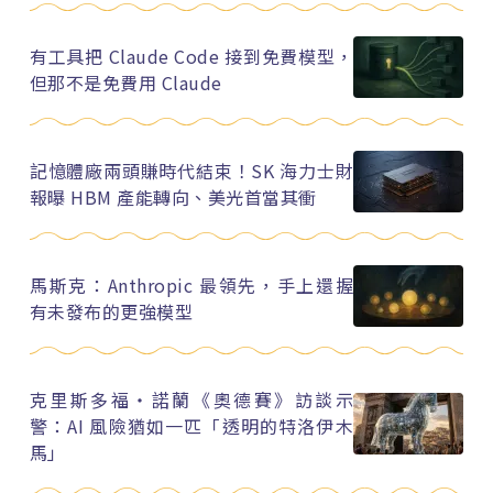
有工具把 Claude Code 接到免費模型，
但那不是免費用 Claude
記憶體廠兩頭賺時代結束！SK 海力士財
報曝 HBM 產能轉向、美光首當其衝
馬斯克：Anthropic 最領先，手上還握
有未發布的更強模型
克里斯多福・諾蘭《奧德賽》訪談示
警：AI 風險猶如一匹「透明的特洛伊木
馬」