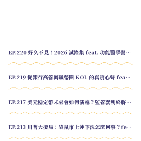
EP.220 好久不見！2026 試錄集 feat. 功能醫學營養師 美寶
EP.219 從銀行高管轉職幣圈 KOL 的真實心聲 feat.龜大
EP.217 美元穩定幣未來會如何演進？監管套利終將收斂？feat. 研究員 余哲安
EP.213 川普大攪局：袋鼠市上沖下洗怎麼回事？feat. Alvin