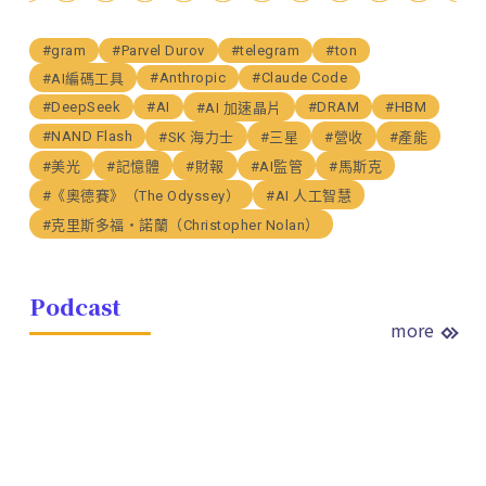
#gram
#Parvel Durov
#telegram
#ton
#Anthropic
#Claude Code
#AI編碼工具
#DeepSeek
#AI
#DRAM
#HBM
#AI 加速晶片
#NAND Flash
#SK 海力士
#三星
#營收
#產能
#美光
#記憶體
#財報
#AI監管
#馬斯克
#《奧德賽》（The Odyssey）
#AI 人工智慧
#克里斯多福・諾蘭（Christopher Nolan）
Podcast
more