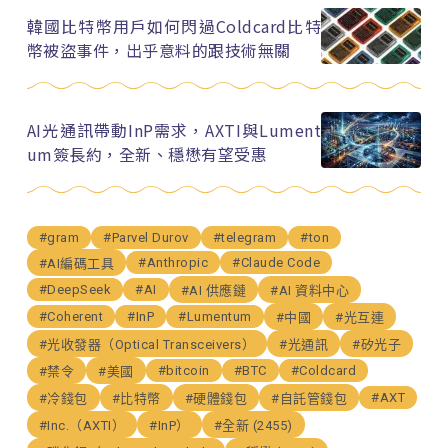
韓國比特幣用戶如何閃過Coldcard比特
幣被盜事件，出乎意料的跟技術無關
AI光通訊帶動InP需求，AXTI與Lument
um簽長約，全新、穩懋有望受惠
#gram
#Parvel Durov
#telegram
#ton
#Anthropic
#Claude Code
#AI編碼工具
#DeepSeek
#AI
#AI 供應鏈
#AI 資料中心
#Coherent
#InP
#Lumentum
#中國
#光互連
#光收發器（Optical Transceivers）
#光通訊
#矽光子
#bitcoin
#BTC
#Coldcard
#禁令
#美國
#AXT
#冷錢包
#比特幣
#硬體錢包
#自託管錢包
#Inc.（AXTI）
#InP）
#全新 (2455)