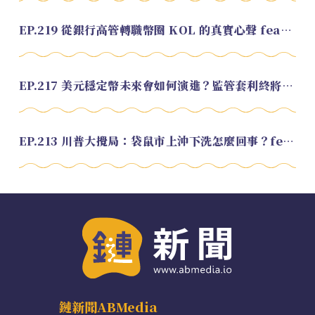
EP.219 從銀行高管轉職幣圈 KOL 的真實心聲 feat.龜大
EP.217 美元穩定幣未來會如何演進？監管套利終將收斂？feat. 研究員 余哲安
EP.213 川普大攪局：袋鼠市上沖下洗怎麼回事？feat. Alvin
鏈新聞ABMedia