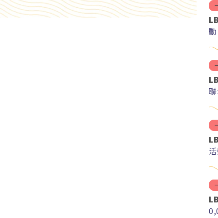
L
動
L
聯
L
活
L
0