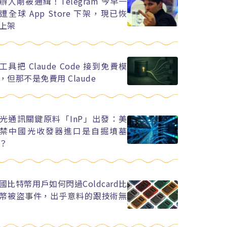
辦人剛被通緝！Telegram 今早一
遭全球 App Store 下架，現已恢
上架
工具把 Claude Code 接到免費模
，但那不是免費用 Claude
光通訊關鍵原料「InP」出發：美
禁中國光收發器進口是自掘墳墓
？
國比特幣用戶如何閃過Coldcard比
幣被盜事件，出乎意料的跟技術無