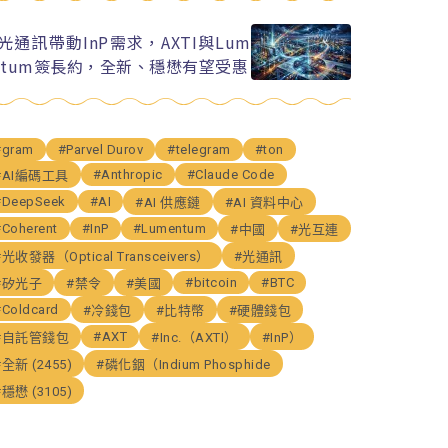
I光通訊帶動InP需求，AXTI與Lum
ntum簽長約，全新、穩懋有望受惠
#gram
#Parvel Durov
#telegram
#ton
#Anthropic
#Claude Code
#AI編碼工具
#DeepSeek
#AI
#AI 供應鏈
#AI 資料中心
#Coherent
#InP
#Lumentum
#中國
#光互連
#光收發器（Optical Transceivers）
#光通訊
#bitcoin
#BTC
#矽光子
#禁令
#美國
#Coldcard
#冷錢包
#比特幣
#硬體錢包
#AXT
#自託管錢包
#Inc.（AXTI）
#InP）
#全新 (2455)
#磷化銦（Indium Phosphide
#穩懋 (3105)