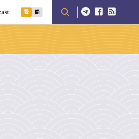
cast
繁
简