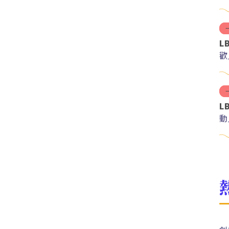
L
歡
L
動