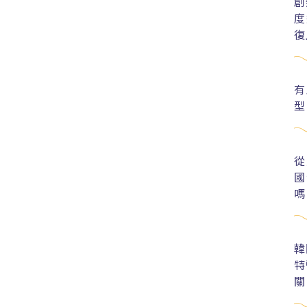
創
度
復
有
型
從
國
嗎
韓
特
關