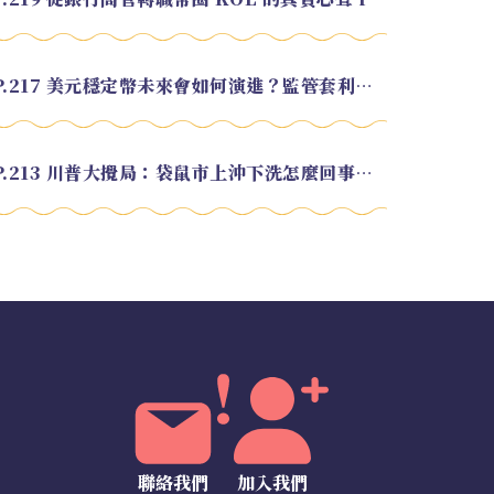
EP.217 美元穩定幣未來會如何演進？監管套利終將收斂？feat. 研究員 余哲安
EP.213 川普大攪局：袋鼠市上沖下洗怎麼回事？feat. Alvin
聯絡我們
加入我們