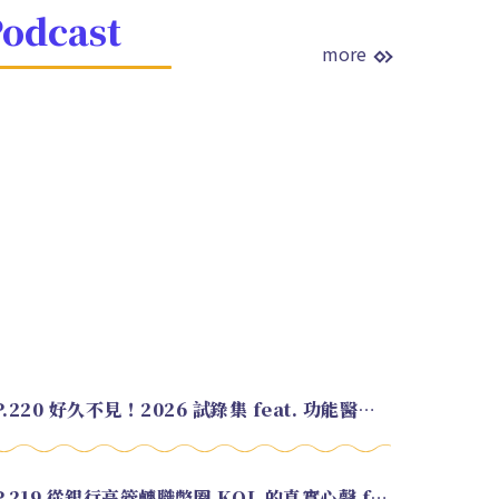
odcast
more
EP.220 好久不見！2026 試錄集 feat. 功能醫學營養師 美寶
EP.219 從銀行高管轉職幣圈 KOL 的真實心聲 feat.龜大