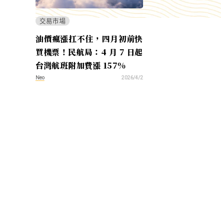
交易市場
油價瘋漲扛不住，四月初前快
買機票！民航局：4 月 7 日起
台灣航班附加費漲 157%
Neo
2026/4/2