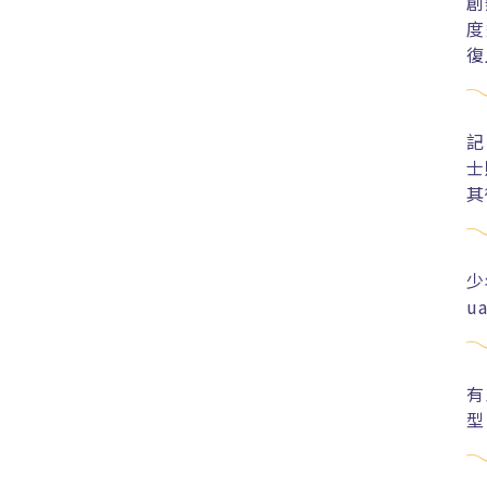
創
度
復
記
士
其
少
u
有
型