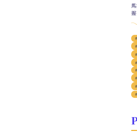
馬
握
P