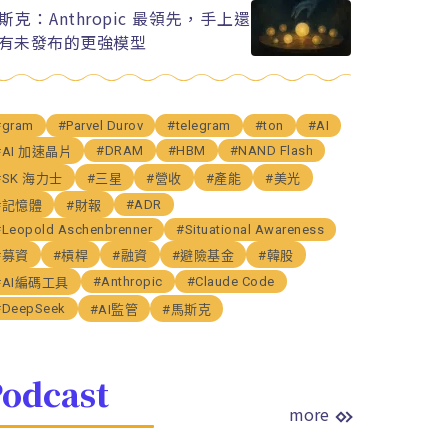
斯克：Anthropic 最領先，手上還
有未發布的更強模型
#gram
#Parvel Durov
#telegram
#ton
#AI
#DRAM
#HBM
#NAND Flash
#AI 加速晶片
#SK 海力士
#三星
#營收
#產能
#美光
#ADR
#記憶體
#財報
#Leopold Aschenbrenner
#Situational Awareness
#募資
#槓桿
#融資
#避險基金
#韓股
#Anthropic
#Claude Code
#AI編碼工具
#DeepSeek
#AI監管
#馬斯克
odcast
more