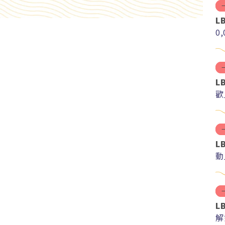
L
0
L
歡
L
動
L
解