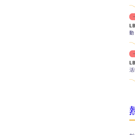
紅
L
動
L
活