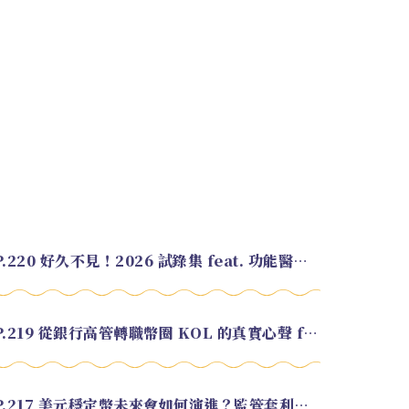
EP.220 好久不見！2026 試錄集 feat. 功能醫學營養師 美寶
EP.219 從銀行高管轉職幣圈 KOL 的真實心聲 feat.龜大
EP.217 美元穩定幣未來會如何演進？監管套利終將收斂？feat. 研究員 余哲安