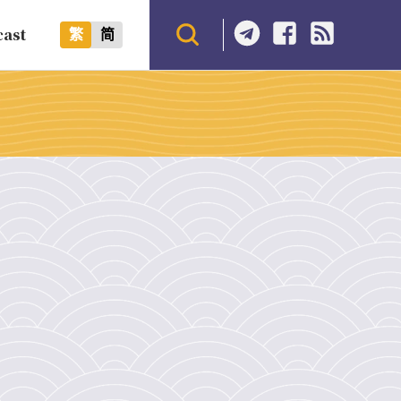
cast
繁
简