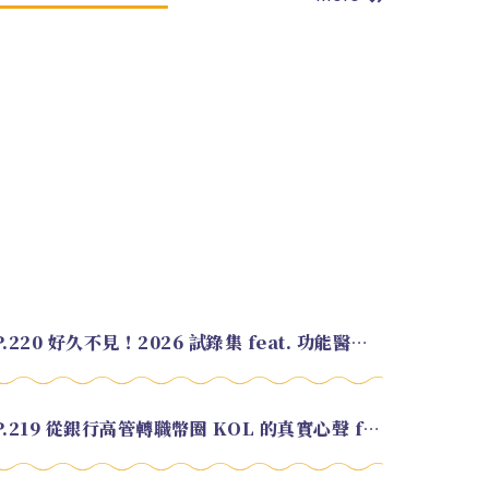
EP.220 好久不見！2026 試錄集 feat. 功能醫學營養師 美寶
EP.219 從銀行高管轉職幣圈 KOL 的真實心聲 feat.龜大