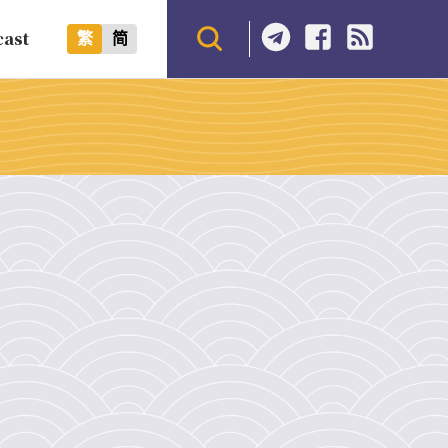
cast
繁
简