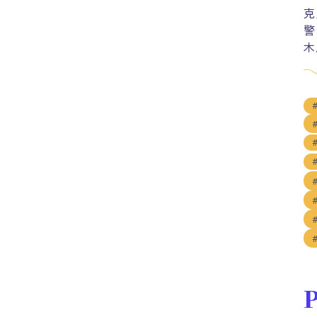
克
警
木
P