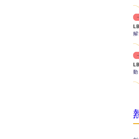
L
解
紅
L
動