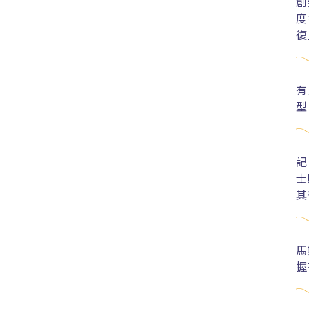
創
度
復
有
型
記
士
其
馬
握