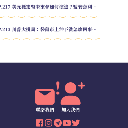
EP.217 美元穩定幣未來會如何演進？監管套利終將收斂？feat. 研究員 余哲安
EP.213 川普大攪局：袋鼠市上沖下洗怎麼回事？feat. Alvin
聯絡我們
加入我們