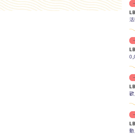
L
活
L
0
L
歡
L
動