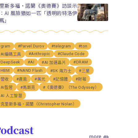
里斯多福・諾蘭《奧德賽》訪談示
：AI 風險猶如一匹「透明的特洛伊
馬」
#gram
#Parvel Durov
#telegram
#ton
#Anthropic
#Claude Code
#AI編碼工具
#DeepSeek
#AI
#DRAM
#AI 加速晶片
#HBM
#NAND Flash
#SK 海力士
#三星
#營收
#產能
#美光
#記憶體
#財報
#AI監管
#馬斯克
#《奧德賽》（The Odyssey）
#AI 人工智慧
#克里斯多福・諾蘭（Christopher Nolan）
odcast
more