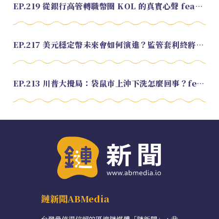
EP.219 從銀行高管轉職幣圈 KOL 的真實心聲 feat.龜大
EP.217 美元穩定幣未來會如何演進？監管套利終將收斂？feat. 研究員 余哲安
EP.213 川普大攪局：袋鼠市上沖下洗怎麼回事？feat. Alvin
鏈新聞ABMedia