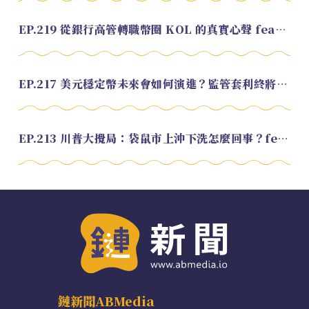
EP.219 從銀行高管轉職幣圈 KOL 的真實心聲 feat.龜大
EP.217 美元穩定幣未來會如何演進？監管套利終將收斂？feat. 研究員 余哲安
EP.213 川普大攪局：袋鼠市上沖下洗怎麼回事？feat. Alvin
鏈新聞ABMedia