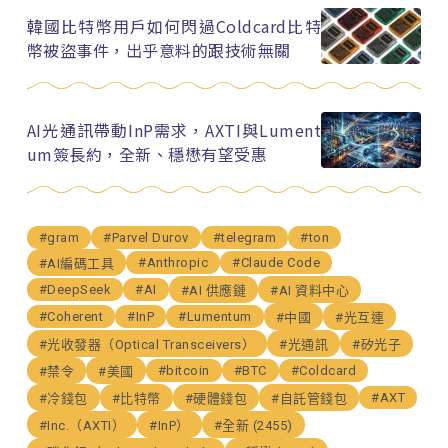
韓國比特幣用戶如何閃過Coldcard比特
幣被盜事件，出乎意料的跟技術無關
AI光通訊帶動InP需求，AXTI與Lument
um簽長約，全新、穩懋有望受惠
#gram
#Parvel Durov
#telegram
#ton
#Anthropic
#Claude Code
#AI編碼工具
#DeepSeek
#AI
#AI 供應鏈
#AI 資料中心
#Coherent
#InP
#Lumentum
#中國
#光互連
#光收發器（Optical Transceivers）
#光通訊
#矽光子
#bitcoin
#BTC
#Coldcard
#禁令
#美國
#AXT
#冷錢包
#比特幣
#硬體錢包
#自託管錢包
#Inc.（AXTI）
#InP）
#全新 (2455)